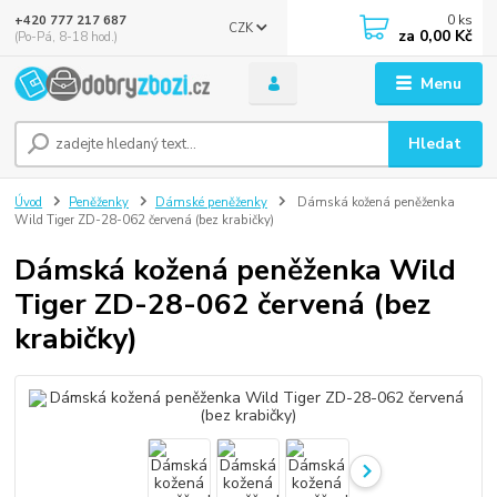
0
ks
+420 777 217 687
CZK
za
0,00 Kč
(Po-Pá, 8-18 hod.)
Menu
Hledat
Úvod
Peněženky
Dámské peněženky
Dámská kožená peněženka
Wild Tiger ZD-28-062 červená (bez krabičky)
Dámská kožená peněženka Wild
Tiger ZD-28-062 červená (bez
krabičky)