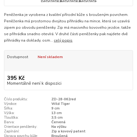
Peněženka je vyrobena z kvalitní přírodní kůže s broušeným povrchem.
Peněženka má prostornou dvojitou přihrádku na mince, která se uzavírá
zipem po obvodu peněženky. Zip má masivního kovového jezdce, takže
se přihrádka snadno otevírá. V druhé části peněženky pak najdete dvě
přihrádky na doklady, osm...
celý popis
Dostupnost
Není skladem
395 Kč
Momentálně není k dispozici
Číslo produktu:
ZD-28-062red
Výrobce:
Wild Tiger
Šířka:
9 cm
Výška:
13 cm
Tloušťka:
3,5 cm
Barva:
Červená
Orientace peněženky:
Na výšku
Zapínání:
Zip a kovový patent
Úprava povrchu kůže:
Broušená