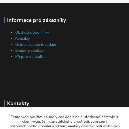
Informace pro zákazníky
Obchodní podmínky
Kontakty
Ochrana osobních údajů
Soubory cookies
Přeprava a platba
Kontakty
Michal Tranta
Tento web používá soubory cookies a další sledovací nástroje s
+420 777 217 687
cílem vylepšení uživatelského prostředí, zobrazení
přizpůsobeného obsahu a reklam, analýzy návštěvnosti webových
(Po-Pá, 8-18 hod.)