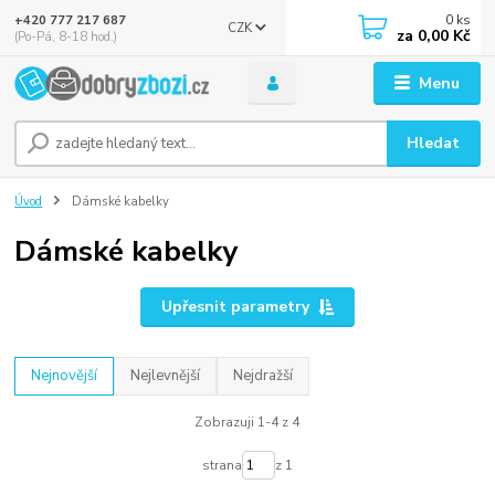
0
ks
+420 777 217 687
CZK
za
0,00 Kč
(Po-Pá, 8-18 hod.)
Menu
Hledat
Úvod
Dámské kabelky
Dámské kabelky
Upřesnit parametry
Nejnovější
Nejlevnější
Nejdražší
Zobrazuji 1-4 z 4
strana
z 1