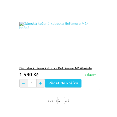
Dámská kožená kabelka Beltimore M14 hnědá
1 590 Kč
skladem
Přidat do košíku
strana
z 1