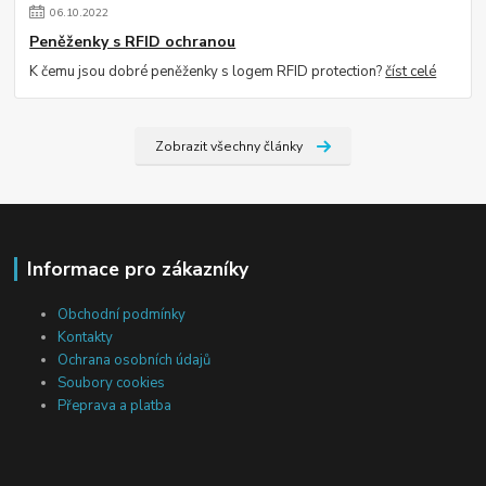
06
.
10
.
2022
Peněženky s RFID ochranou
K čemu jsou dobré peněženky s logem RFID protection?
číst celé
Zobrazit všechny články
Informace pro zákazníky
Obchodní podmínky
Kontakty
Ochrana osobních údajů
Soubory cookies
Přeprava a platba