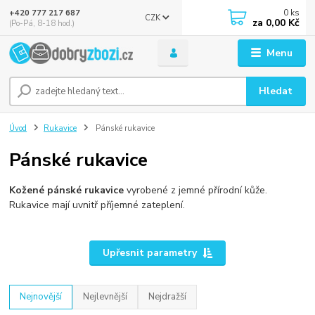
0
ks
+420 777 217 687
CZK
za
0,00 Kč
(Po-Pá, 8-18 hod.)
Menu
Hledat
Úvod
Rukavice
Pánské rukavice
Pánské rukavice
Kožené pánské rukavice
vyrobené z jemné přírodní kůže.
Rukavice mají uvnitř příjemné zateplení.
Upřesnit parametry
Nejnovější
Nejlevnější
Nejdražší