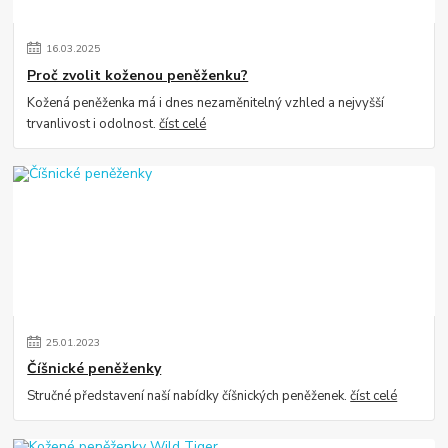
16
.
03
.
2025
Proč zvolit koženou peněženku?
Kožená peněženka má i dnes nezaměnitelný vzhled a nejvyšší
trvanlivost i odolnost.
číst celé
25
.
01
.
2023
Číšnické peněženky
Stručné představení naší nabídky číšnických peněženek.
číst celé