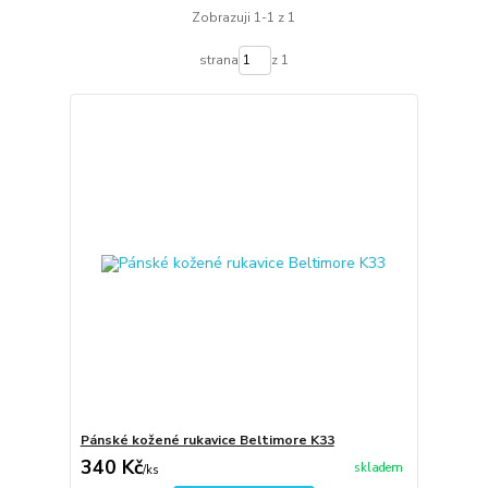
Zobrazuji 1-1 z 1
strana
z 1
Pánské kožené rukavice Beltimore K33
340 Kč
skladem
/
ks