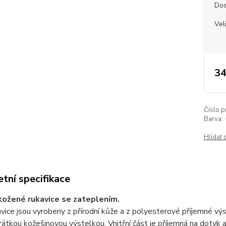
Dos
Vel
34
Číslo p
Barva:
Hlídat 
tní specifikace
ožené rukavice se zateplením.
vice jsou vyrobeny z přírodní kůže a z polyesterové příjemné výs
átkou kožešinovou výstelkou. Vnitřní část je příjemná na dotyk a