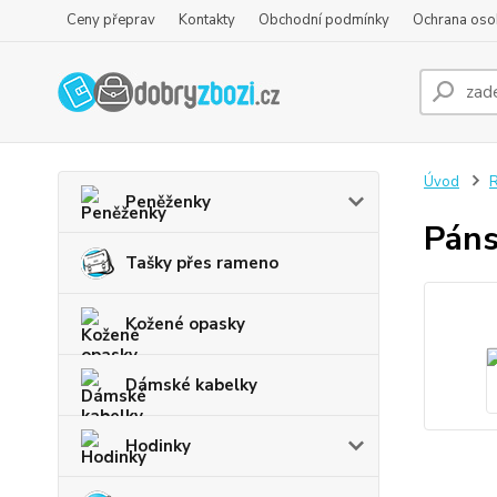
Ceny přeprav
Kontakty
Obchodní podmínky
Ochrana oso
Úvod
R
Peněženky
Páns
Tašky přes rameno
Kožené opasky
Dámské kabelky
Hodinky