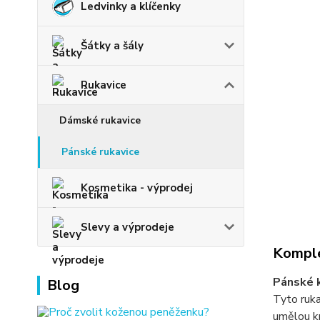
Ledvinky a klíčenky
Šátky a šály
Rukavice
Dámské rukavice
Pánské rukavice
Kosmetika - výprodej
Slevy a výprodeje
Komple
Pánské k
Blog
Tyto ruka
umělou kr