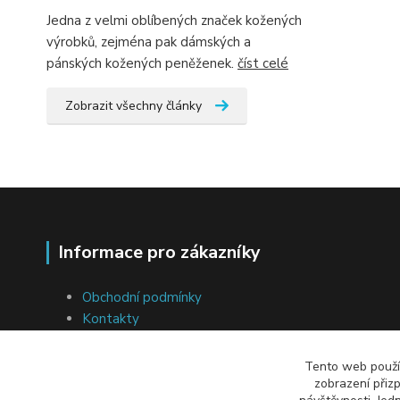
Jedna z velmi oblíbených značek kožených
výrobků, zejména pak dámských a
pánských kožených peněženek.
číst celé
Zobrazit všechny články
Informace pro zákazníky
Obchodní podmínky
Kontakty
Ochrana osobních údajů
Soubory cookies
Tento web použív
Přeprava a platba
zobrazení přiz