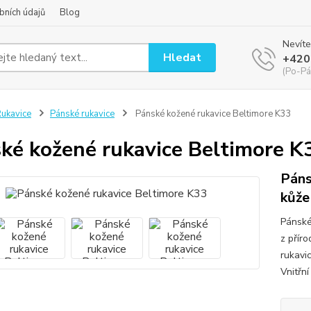
bních údajů
Blog
Nevíte
Hledat
+420
(Po-Pá
ukavice
Pánské rukavice
Pánské kožené rukavice Beltimore K33
ké kožené rukavice Beltimore K
Páns
kůže
Pánské
z přír
rukavi
Vnitřní