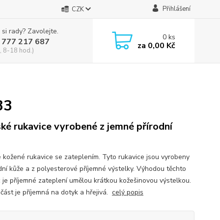
Přihlášení
CZK
 si rady? Zavolejte.
0
ks
 777 217 687
za
0,00 Kč
, 8-18 hod.)
33
ké rukavice vyrobené z jemné přírodní
 kožené rukavice se zateplením. Tyto rukavice jsou vyrobeny
odní kůže a z polyesterové příjemné výstelky. Výhodou těchto
c je příjemné zateplení umělou krátkou kožešinovou výstelkou.
 část je příjemná na dotyk a hřejivá.
celý popis