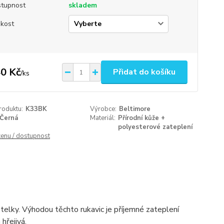
tupnost
skladem
ikost
0 Kč
Přidat do košíku
/
ks
roduktu:
K33BK
Výrobce:
Beltimore
Černá
Materiál:
Přírodní kůže +
polyesterové zateplení
cenu / dostupnost
telky. Výhodou těchto rukavic je příjemné zateplení
 hřejivá.