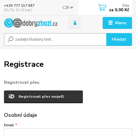
0
ks
+420 777 217 687
CZK
za
0,00 Kč
(Po-Pá, 8-18 hod.)
Menu
Hledat
Registrace
Registrovat přes:
Registrovat přes mojeID
Osobní údaje
Email
*