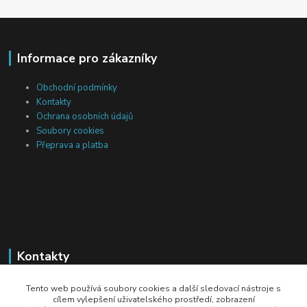
Informace pro zákazníky
Obchodní podmínky
Kontakty
Ochrana osobních údajů
Soubory cookies
Přeprava a platba
Kontakty
Michal Tranta
Tento web používá soubory cookies a další sledovací nástroje s
+420 777 217 687
cílem vylepšení uživatelského prostředí, zobrazení