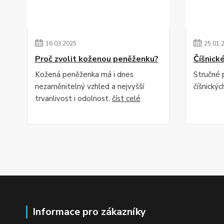
16
.
03
.
2025
25
.
01
.
Proč zvolit koženou peněženku?
Číšnick
Kožená peněženka má i dnes
Stručné 
nezaměnitelný vzhled a nejvyšší
číšnický
trvanlivost i odolnost.
číst celé
Informace pro zákazníky