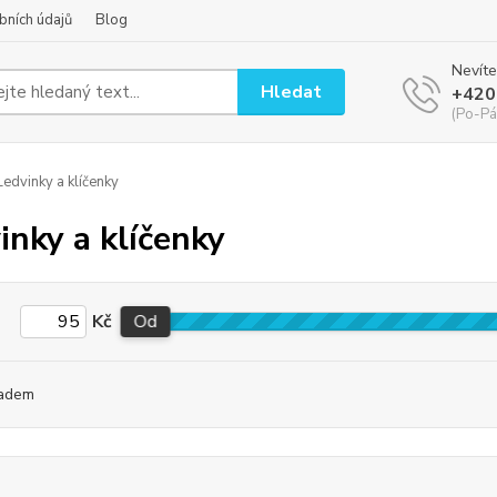
bních údajů
Blog
Nevíte
Hledat
+420
(Po-Pá
edvinky a klíčenky
inky a klíčenky
Kč
Od
adem