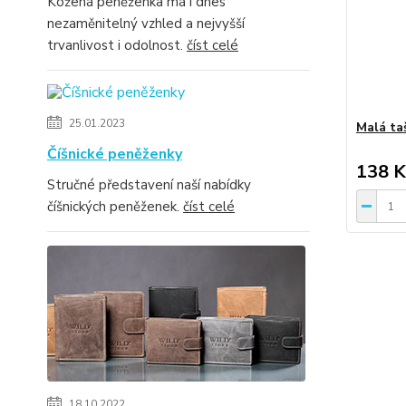
Kožená peněženka má i dnes
nezaměnitelný vzhled a nejvyšší
trvanlivost i odolnost.
číst celé
25.01.2023
Malá ta
Číšnické peněženky
138 K
Stručné představení naší nabídky
číšnických peněženek.
číst celé
18.10.2022