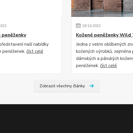
2023
18
.
10
.
2022
é peněženky
Kožené peněženky Wild 
představení naší nabídky
Jedna z velmi oblíbených zn
ch peněženek.
číst celé
kožených výrobků, zejména 
dámských a pánských kožen
peněženek.
číst celé
Zobrazit všechny články