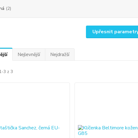
ná
(2)
Upřesnit parametr
ější
Nejlevnější
Nejdražší
1-3 z 3