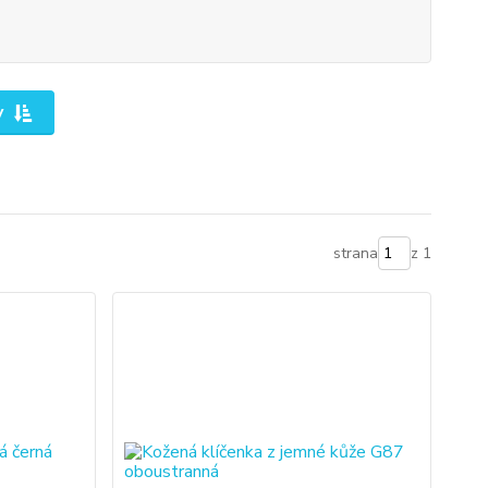
y
strana
z 1