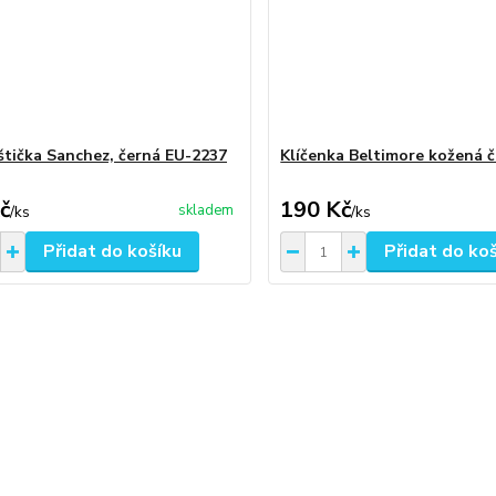
štička Sanchez, černá EU-2237
Klíčenka Beltimore kožená 
č
190 Kč
skladem
/
ks
/
ks
Přidat do košíku
Přidat do ko