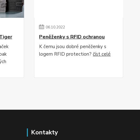
06
.
10
.
2022
Tiger
Peněženky s RFID ochranou
aček
K čemu jsou dobré peněženky s
pak
logem RFID protection?
číst celé
ých
Kontakty