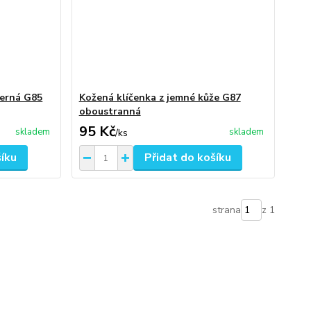
černá G85
Kožená klíčenka z jemné kůže G87
oboustranná
95 Kč
skladem
skladem
/
ks
šíku
Přidat do košíku
strana
z 1