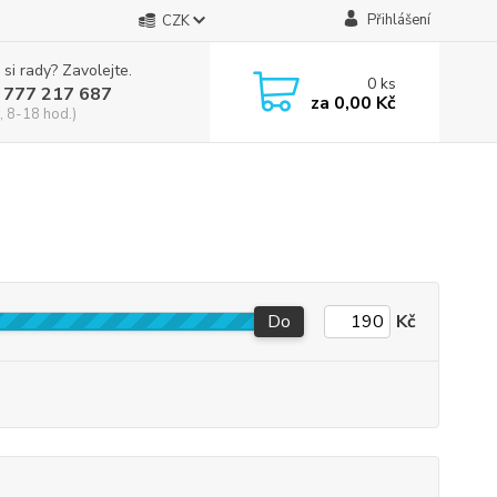
Přihlášení
CZK
 si rady? Zavolejte.
0
ks
 777 217 687
za
0,00 Kč
, 8-18 hod.)
Do
Kč