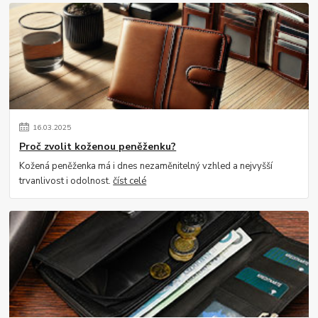
16
.
03
.
2025
Proč zvolit koženou peněženku?
Kožená peněženka má i dnes nezaměnitelný vzhled a nejvyšší
trvanlivost i odolnost.
číst celé