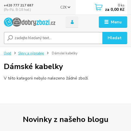
0
ks
+420 777 217 687
CZK
za
0,00 Kč
(Po-Pá, 8-18 hod.)
Menu
Hledat
Úvod
Slevy a výprodeje
Dámské kabelky
Dámské kabelky
V této kategorii nebylo nalezeno žádné zboží.
Novinky z našeho blogu