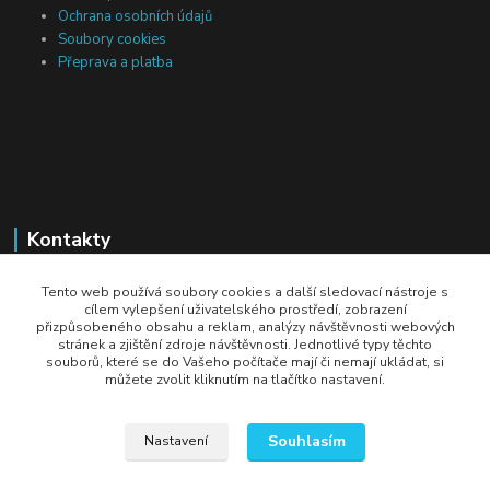
Ochrana osobních údajů
Soubory cookies
Přeprava a platba
Kontakty
Michal Tranta
Tento web používá soubory cookies a další sledovací nástroje s
+420 777 217 687
cílem vylepšení uživatelského prostředí, zobrazení
přizpůsobeného obsahu a reklam, analýzy návštěvnosti webových
(Po-Pá, 8-18 hod.)
stránek a zjištění zdroje návštěvnosti. Jednotlivé typy těchto
souborů, které se do Vašeho počítače mají či nemají ukládat, si
info@dobryzbozi.cz
můžete zvolit kliknutím na tlačítko nastavení.
Souhlasím
Nastavení