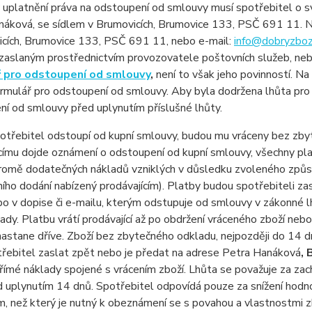
 uplatnění práva na odstoupení od smlouvy musí spotřebitel o s
náková, se sídlem v Brumovicích, Brumovice 133, PSČ 691 11. N
icích, Brumovice 133, PSČ 691 11, nebo e-mail:
info@dobryzboz
zaslaným prostřednictvím provozovatele poštovních služeb, neb
ř pro odstoupení od smlouvy
,
není to však jeho povinností. Na
ormulář pro odstoupení od smlouvy. Aby byla dodržena lhůta pr
í od smlouvy před uplynutím příslušné lhůty.
otřebitel odstoupí od kupní smlouvy, budou mu vráceny bez zby
címu dojde oznámení o odstoupení od kupní smlouvy, všechny pla
romě dodatečných nákladů vzniklých v důsledku zvoleného způsob
ího dodání nabízený prodávajícím). Platby budou spotřebiteli za
o v dopise či e-mailu, kterým odstupuje od smlouvy v zákonné l
lady. Platbu vrátí prodávající až po obdržení vráceného zboží nebo
nastane dříve. Zboží bez zbytečného odkladu, nejpozději do 14 
řebitel zaslat zpět nebo je předat na adrese Petra Hanáková
,
ímé náklady spojené s vrácením zboží. Lhůta se považuje za zac
 uplynutím 14 dnů. Spotřebitel odpovídá pouze za snížení hodno
 než který je nutný k obeznámení se s povahou a vlastnostmi zb