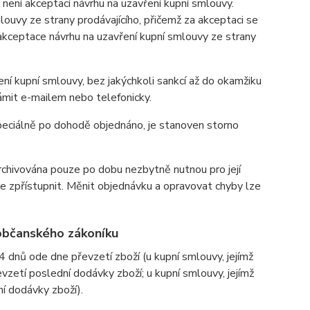
není akceptací návrhu na uzavření kupní smlouvy.
ouvy ze strany prodávajícího, přičemž za akceptaci se
 akceptace návrhu na uzavření kupní smlouvy ze strany
ní kupní smlouvy, bez jakýchkoli sankcí až do okamžiku
ámit e-mailem nebo telefonicky.
 speciálně po dohodě objednáno, je stanoven storno
rchivována pouze po dobu nezbytně nutnou pro její
le zpřístupnit. Měnit objednávku a opravovat chyby lze
občanského zákoníku
dnů ode dne převzetí zboží (u kupní smlouvy, jejímž
vzetí poslední dodávky zboží; u kupní smlouvy, jejímž
í dodávky zboží).