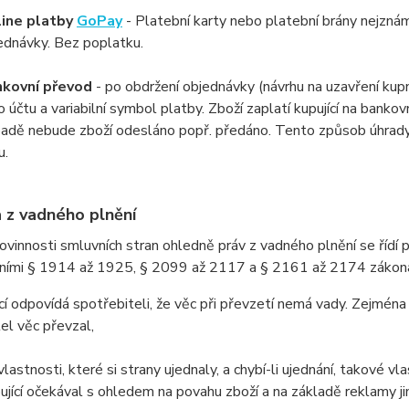
ine platby
GoPay
- Platební karty nebo platební brány nejzná
ednávky. Bez poplatku.
kovní převod
- po obdržení objednávky (návrhu na uzavření kupní
lo účtu a variabilní symbol platby. Zboží zaplatí kupující na bank
padě nebude zboží odesláno popř. předáno. Tento způsob úhrady 
u.
a z vadného plnění
ovinnosti smluvních stran ohledně práv z vadného plnění se řídí
ními § 1914 až 1925, § 2099 až 2117 a § 2161 až 2174 zákona 
cí odpovídá spotřebiteli, že věc při převzetí nemá vady. Zejména 
el věc převzal,
vlastnosti, které si strany ujednaly, a chybí-li ujednání, takové v
ující očekával s ohledem na povahu zboží a na základě reklamy j