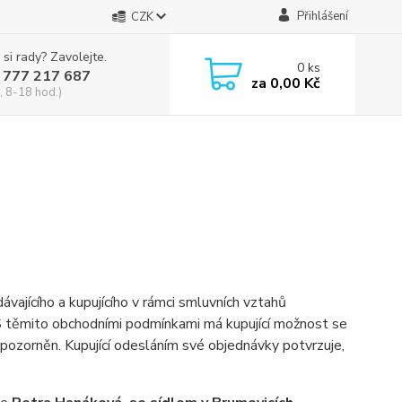
Přihlášení
CZK
 si rady? Zavolejte.
0
ks
 777 217 687
za
0,00 Kč
, 8-18 hod.)
vajícího a kupujícího v rámci smluvních vztahů
S těmito obchodními podmínkami má kupující možnost se
ozorněn. Kupující odesláním své objednávky potvrzuje,