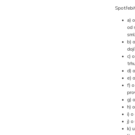
Spotřebi
a) 
od 
sml
b) 
doj
c) 
trh
d) 
e) 
f) 
pro
g) 
h) 
i) 
j) 
k) 