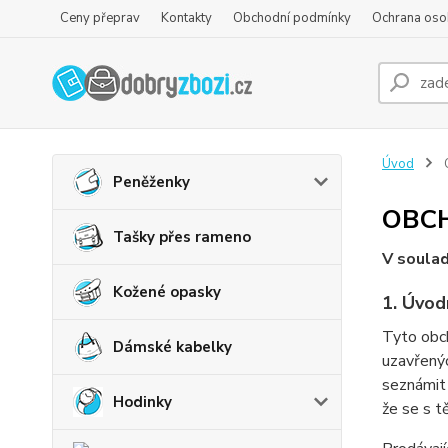
Ceny přeprav
Kontakty
Obchodní podmínky
Ochrana oso
Úvod
Peněženky
OBC
Tašky přes rameno
V soulad
Kožené opasky
1. Úvod
Tyto obch
Dámské kabelky
uzavřený
seznámit 
Hodinky
že se s t