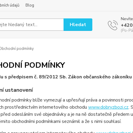
bních údajů
Blog
Nevíte
Hledat
+420
(Po-Pá
Obchodní podmínky
HODNÍ PODMÍNKY
u s předpisem č. 89/2012 Sb. Zákon občanského zákoníku
ní ustanovení
odní podmínky blíže vymezují a upřesňují práva a povinnosti prodá
ch prostřednictvím internetového obchodu
www.dobryzbozi.cz
. 
před odesláním své objednávky a je na ně dostatečně předem up
ěmito obchodními podmínkami seznámil a že s nimi souhlasí.