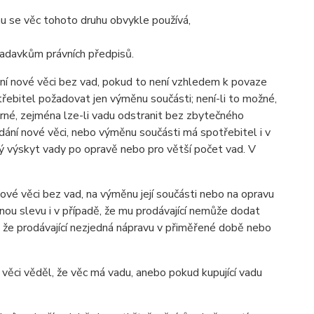
rému se věc tohoto druhu obvykle používá,
žadavkům právních předpisů.
ní nové věci bez vad, pokud to není vzhledem k povaze
řebitel požadovat jen výměnu součásti; není-li to možné,
né, zejména lze-li vadu odstranit bez zbytečného
dání nové věci, nebo výměnu součásti má spotřebitel i v
ý výskyt vady po opravě nebo pro větší počet vad. V
ové věci bez vad, na výměnu její součásti nebo na opravu
ou slevu i v případě, že mu prodávající nemůže dodat
ě, že prodávající nezjedná nápravu v přiměřené době nebo
 věci věděl, že věc má vadu, anebo pokud kupující vadu