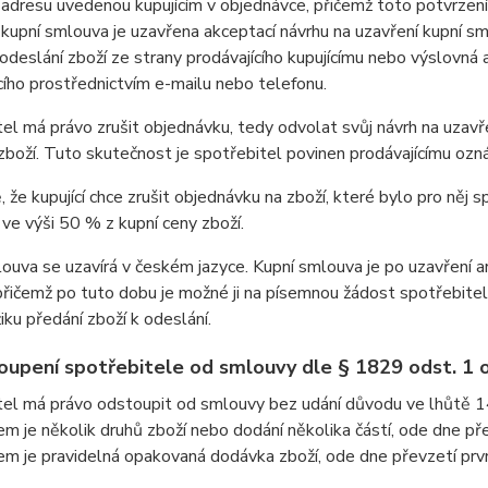
adresu uvedenou kupujícím v objednávce, přičemž toto potvrzení 
upní smlouva je uzavřena akceptací návrhu na uzavření kupní sml
odeslání zboží ze strany prodávajícího kupujícímu nebo výslovná
cího prostřednictvím e-mailu nebo telefonu.
el má právo zrušit objednávku, tedy odvolat svůj návrh na uzavře
zboží. Tuto skutečnost je spotřebitel povinen prodávajícímu ozn
, že kupující chce zrušit objednávku na zboží, které bylo pro něj
ve výši 50 % z kupní ceny zboží.
ouva se uzavírá v českém jazyce. Kupní smlouva je po uzavření a
 přičemž po tuto dobu je možné ji na písemnou žádost spotřebite
ku předání zboží k odeslání.
oupení spotřebitele od smlouvy dle § 1829 odst. 1 
el má právo odstoupit od smlouvy bez udání důvodu ve lhůtě 14 
 je několik druhů zboží nebo dodání několika částí, ode dne pře
 je pravidelná opakovaná dodávka zboží, ode dne převzetí prvn