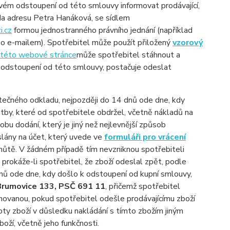
vém odstoupení od této smlouvy informovat prodávající,
a adresu Petra Hanáková, se sídlem
i.cz
formou jednostranného právního jednání (například
o e-mailem). Spotřebitel může použít přiložený
vzorový
této webové stránce
může spotřebitel stáhnout a
o odstoupení od této smlouvy, postačuje odeslat
tečného odkladu, nejpozději do 14 dnů ode dne, kdy
tby, které od spotřebitele obdržel, včetně nákladů na
u dodání, který je jiný než nejlevnější způsob
slány na účet, který uvede ve
formuláři pro vrácení
hůtě. V žádném případě tím nevzniknou spotřebiteli
 prokáže-li spotřebitel, že zboží odeslal zpět, podle
dnů ode dne, kdy došlo k odstoupení od kupní smlouvy,
 Brumovice 133, PSČ 691 11
, přičemž spotřebitel
hovanou, pokud spotřebitel odešle prodávajícímu zboží
ty zboží v důsledku nakládání s tímto zbožím jiným
oží, včetně jeho funkčnosti.