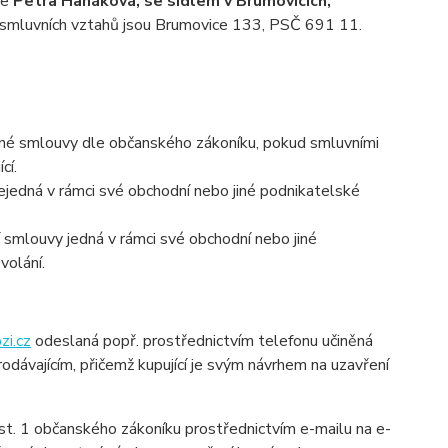
je
Petra Hanáková, se sídlem v Brumovicích,
h smluvních vztahů jsou Brumovice 133, PSČ 691 11.
jiné smlouvy dle občanského zákoníku, pokud smluvními
cí.
 nejedná v rámci své obchodní nebo jiné podnikatelské
ění smlouvy jedná v rámci své obchodní nebo jiné
volání.
i.cz
odeslaná popř. prostřednictvím telefonu učiněná
odávajícím, přičemž kupující je svým návrhem na uzavření
st. 1 občanského zákoníku prostřednictvím e-mailu na e-