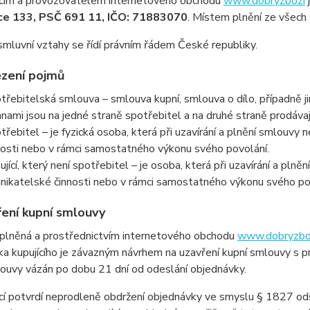
ícím a provozovatelem internetového obchodu
www.dobryzbozi
ce 133, PSČ 691 11, IČO: 71883070
. Místem plnění ze všec
mluvní vztahy se řídí právním řádem České republiky.
zení pojmů
třebitelská smlouva – smlouva kupní, smlouva o dílo, případně 
anami jsou na jedné straně spotřebitel a na druhé straně prodávají
třebitel – je fyzická osoba, která při uzavírání a plnění smlouvy
nosti nebo v rámci samostatného výkonu svého povolání.
ující, který není spotřebitel – je osoba, která při uzavírání a pln
nikatelské činnosti nebo v rámci samostatného výkonu svého po
ření kupní smlouvy
plněná a prostřednictvím internetového obchodu
www.dobryzboz
a kupujícího je závazným návrhem na uzavření kupní smlouvy s pr
ouvy vázán po dobu 21 dní od odeslání objednávky.
cí potvrdí neprodleně obdržení objednávky ve smyslu § 1827 od