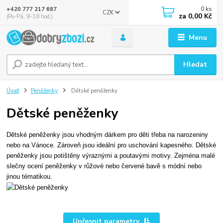
0
ks
+420 777 217 687
CZK
za
0,00 Kč
(Po-Pá, 8-18 hod.)
Menu
Hledat
Úvod
Peněženky
Dětské peněženky
Dětské peněženky
Dětské peněženky jsou vhodným dárkem pro děti třeba na narozeniny
nebo na Vánoce. Zároveň jsou ideální pro uschování kapesného. Dětské
peněženky jsou potištěny výraznými a poutavými motivy. Zejména malé
slečny ocení peněženky v růžové nebo červené bavě s módní nebo
jinou tématikou.
Upřesnit parametry