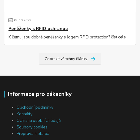
06
.
10
.
2022
Peněženky s RFID ochranou
K čemu jsou dobré peněženky s logem RFID protection?
číst celé
Zobrazit všechny články
Informace pro zákazníky
Obchodní podmínky
Kontakty
Ochrana osobních údajů
Soubory cookies
Přeprava a platba