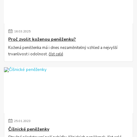
16
.
03
.
2025
Proč zvolit koženou peněženku?
Kožená peněženka má i dnes nezaměnitelný vzhled a nejvyšší
trvanlivost i odolnost.
číst celé
25
.
01
.
2023
Číšnické peněženky