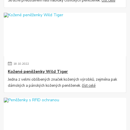
Stručné představení naší nabídky číšnických peněženek.
číst celé
18
.
10
.
2022
Kožené peněženky Wild Tiger
Jedna z velmi oblíbených značek kožených výrobků, zejména pak
dámských a pánských kožených peněženek.
číst celé