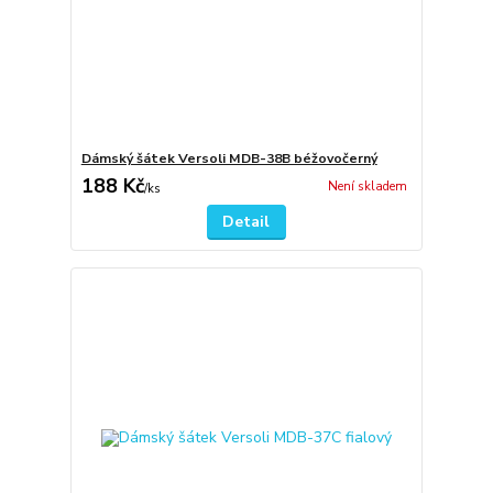
Dámský šátek Versoli MDB-38B béžovočerný
188 Kč
Není skladem
/
ks
Detail