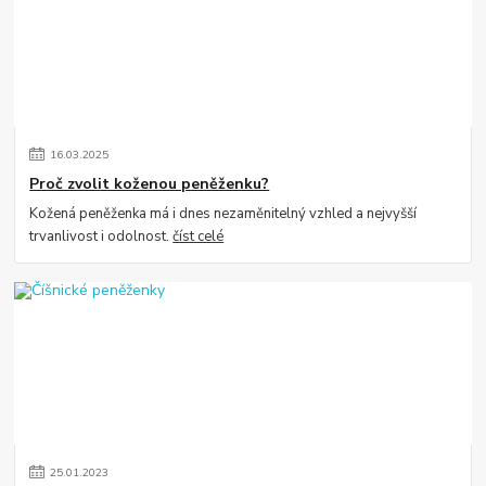
16
.
03
.
2025
Proč zvolit koženou peněženku?
Kožená peněženka má i dnes nezaměnitelný vzhled a nejvyšší
trvanlivost i odolnost.
číst celé
25
.
01
.
2023