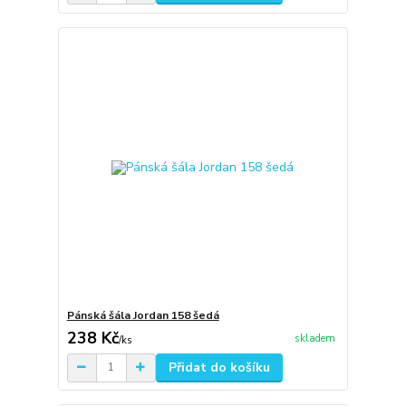
Pánská šála Jordan 158 šedá
238 Kč
skladem
/
ks
Přidat do košíku