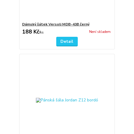
Dámský šátek Versoli MDB-43B černý
188 Kč
Není skladem
/
ks
Detail