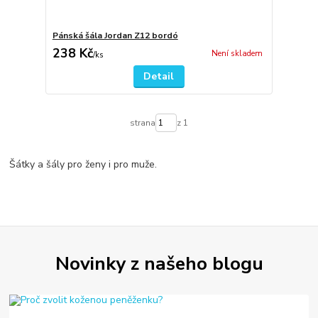
Pánská šála Jordan Z12 bordó
238 Kč
Není skladem
/
ks
Detail
strana
z 1
Šátky a šály pro ženy i pro muže.
Novinky z našeho blogu