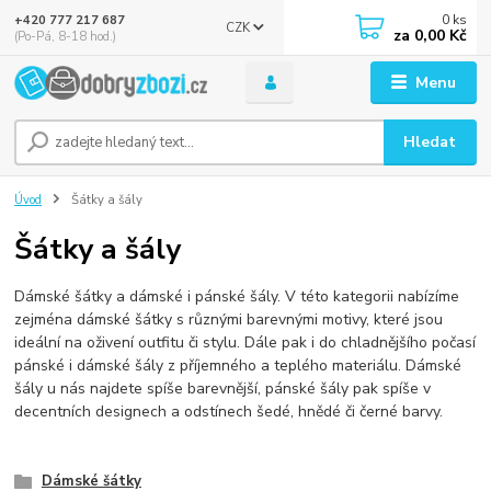
0
ks
+420 777 217 687
CZK
za
0,00 Kč
(Po-Pá, 8-18 hod.)
Menu
Hledat
Úvod
Šátky a šály
Šátky a šály
Dámské šátky a dámské i pánské šály. V této kategorii nabízíme
zejména dámské šátky s různými barevnými motivy, které jsou
ideální na oživení outfitu či stylu. Dále pak i do chladnějšího počasí
pánské i dámské šály z příjemného a teplého materiálu. Dámské
šály u nás najdete spíše barevnější, pánské šály pak spíše v
decentních designech a odstínech šedé, hnědé či černé barvy.
Dámské šátky