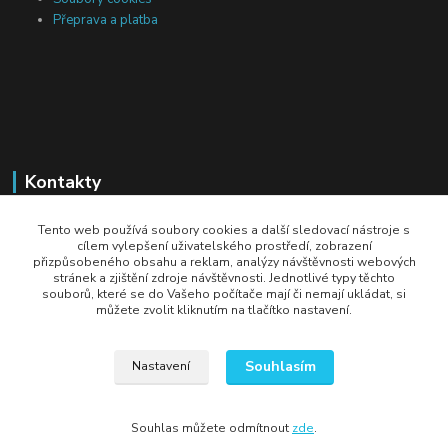
Přeprava a platba
Kontakty
Michal Tranta
Tento web používá soubory cookies a další sledovací nástroje s
+420 777 217 687
cílem vylepšení uživatelského prostředí, zobrazení
přizpůsobeného obsahu a reklam, analýzy návštěvnosti webových
(Po-Pá, 8-18 hod.)
stránek a zjištění zdroje návštěvnosti. Jednotlivé typy těchto
souborů, které se do Vašeho počítače mají či nemají ukládat, si
info@dobryzbozi.cz
můžete zvolit kliknutím na tlačítko nastavení.
Souhlasím
Nastavení
Souhlas můžete odmítnout
zde
.
Vytvořeno na
Eshop-rychle.cz