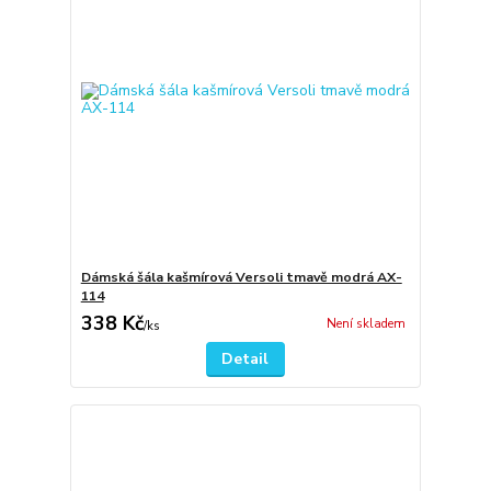
Dámská šála kašmírová Versoli tmavě modrá AX-
114
338 Kč
Není skladem
/
ks
Detail