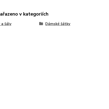
zařazeno v kategoriích
 a šály
Dámské šátky