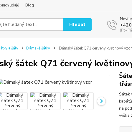
bních údajů
Blog
Nevíte
Hledat
+420
(Po-Pá
átky a šály
Dámské šátky
Dámský šátek Q71 červený květinový vzor
ký šátek Q71 červený květinov
Šáte
třás
Šátek v
kabátům
na pod
výška 