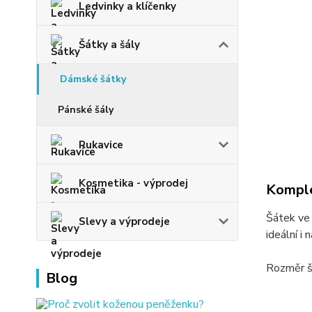
Ledvinky a klíčenky
Šátky a šály
Dámské šátky
Pánské šály
Rukavice
Kosmetika - výprodej
Komple
Šátek ve 
Slevy a výprodeje
ideální i
Rozměr š
Blog