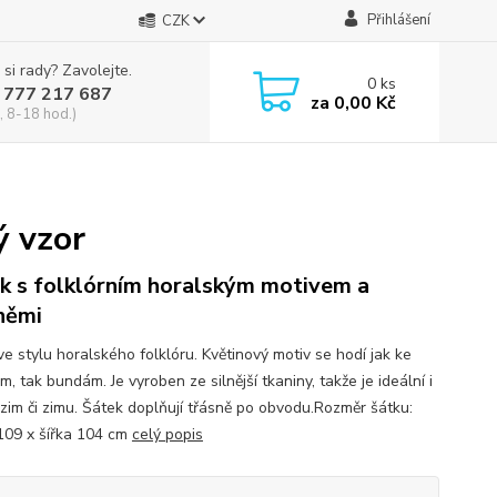
Přihlášení
CZK
 si rady? Zavolejte.
0
ks
 777 217 687
za
0,00 Kč
, 8-18 hod.)
ý vzor
k s folklórním horalským motivem a
němi
e stylu horalského folklóru. Květinový motiv se hodí jak ke
, tak bundám. Je vyroben ze silnější tkaniny, takže je ideální i
zim či zimu. Šátek doplňují třásně po obvodu.Rozměr šátku:
109 x šířka 104 cm
celý popis