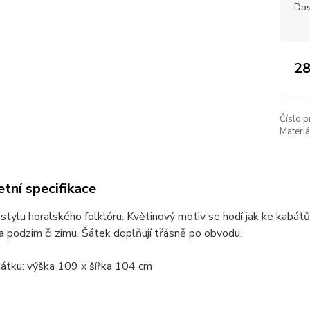
Dos
28
Číslo p
Materiá
tní specifikace
stylu horalského folklóru. Květinový motiv se hodí jak ke kabátům
 na podzim či zimu. Šátek doplňují třásně po obvodu.
átku: výška 109 x šířka 104 cm