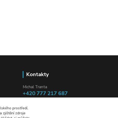
Kontakty
Michal Tranta
+420 777 217 687
(Po-Pá, 8-18 hod.)
lského prostředí,
info@dobryzbozi.cz
zjištění zdroje