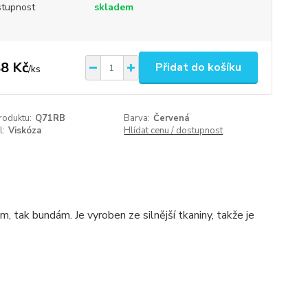
tupnost
skladem
8 Kč
Přidat do košíku
/
ks
roduktu:
Q71RB
Barva:
Červená
l:
Viskóza
Hlídat cenu / dostupnost
, tak bundám. Je vyroben ze silnější tkaniny, takže je