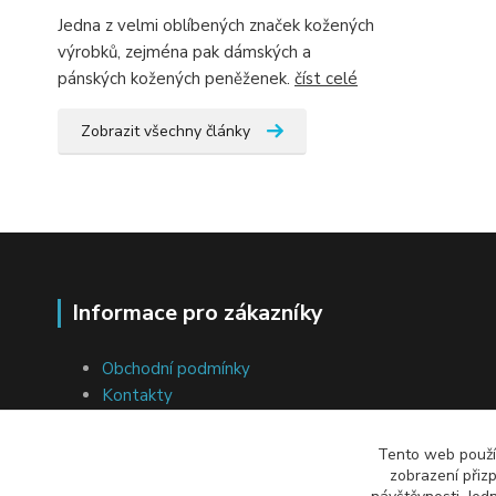
Jedna z velmi oblíbených značek kožených
výrobků, zejména pak dámských a
pánských kožených peněženek.
číst celé
Zobrazit všechny články
Informace pro zákazníky
Obchodní podmínky
Kontakty
Ochrana osobních údajů
Soubory cookies
Tento web použív
Přeprava a platba
zobrazení přiz