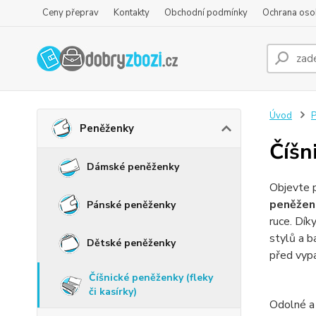
Ceny přeprav
Kontakty
Obchodní podmínky
Ochrana oso
Úvod
P
Peněženky
Číšn
Dámské peněženky
Objevte 
peněžen
Pánské peněženky
ruce. Dík
stylů a b
Dětské peněženky
před vypa
Číšnické peněženky (fleky
či kasírky)
Odolné a 