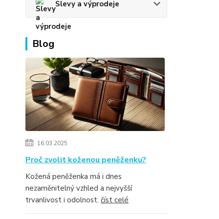
Slevy a výprodeje
Blog
16.03.2025
Proč zvolit koženou peněženku?
Kožená peněženka má i dnes
nezaměnitelný vzhled a nejvyšší
trvanlivost i odolnost.
číst celé