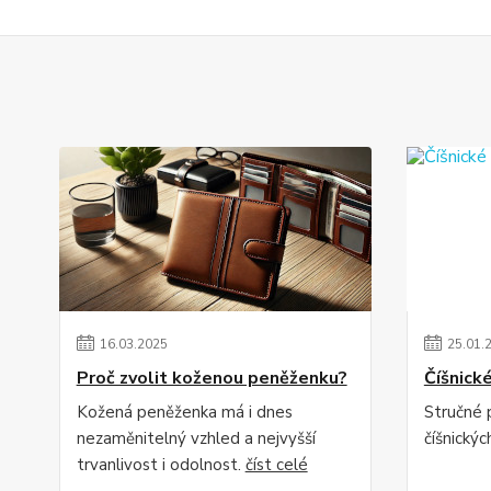
16
.
03
.
2025
25
.
01
.
Proč zvolit koženou peněženku?
Číšnick
Kožená peněženka má i dnes
Stručné 
nezaměnitelný vzhled a nejvyšší
číšnický
trvanlivost i odolnost.
číst celé