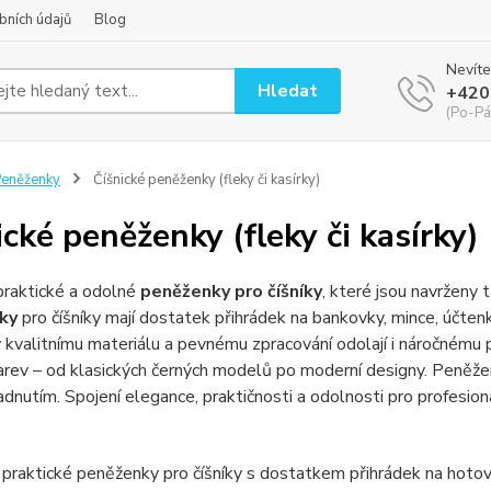
bních údajů
Blog
Nevíte
Hledat
+420
(Po-Pá
eněženky
Číšnické peněženky (fleky či kasírky)
ické peněženky (fleky či kasírky)
praktické a odolné
peněženky pro číšníky
, které jsou navrženy 
ky
pro číšníky mají dostatek přihrádek na bankovky, mince, účten
y kvalitnímu materiálu a pevnému zpracování odolají i náročnému 
arev – od klasických černých modelů po moderní designy. Peněže
dnutím. Spojení elegance, praktičnosti a odolnosti pro profesionál
praktické peněženky pro číšníky s dostatkem přihrádek na hotovo