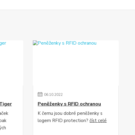
06
.
10
.
2022
Tiger
Peněženky s RFID ochranou
aček
K čemu jsou dobré peněženky s
pak
logem RFID protection?
číst celé
ých