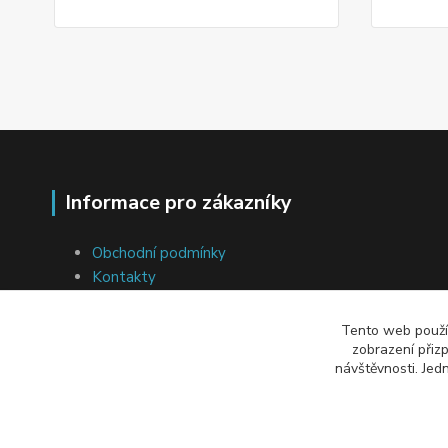
Informace pro zákazníky
Obchodní podmínky
Kontakty
Ochrana osobních údajů
Soubory cookies
Tento web použív
Přeprava a platba
zobrazení přiz
návštěvnosti. Jed