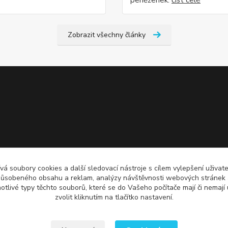
peněženek.
číst celé
Zobrazit všechny články
á soubory cookies a další sledovací nástroje s cílem vylepšení uživate
působeného obsahu a reklam, analýzy návštěvnosti webových stránek a 
notlivé typy těchto souborů, které se do Vašeho počítače mají či nemají 
zvolit kliknutím na tlačítko nastavení.