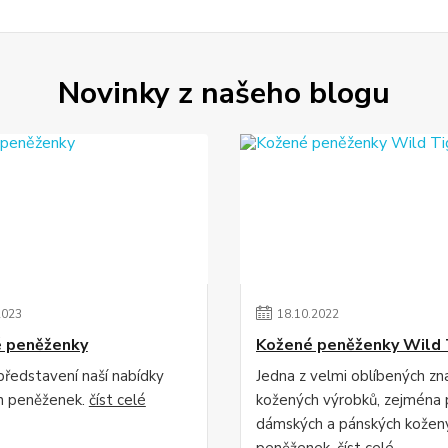
Novinky z našeho blogu
2023
18
.
10
.
2022
é peněženky
Kožené peněženky Wild 
představení naší nabídky
Jedna z velmi oblíbených zn
ch peněženek.
číst celé
kožených výrobků, zejména 
dámských a pánských kožen