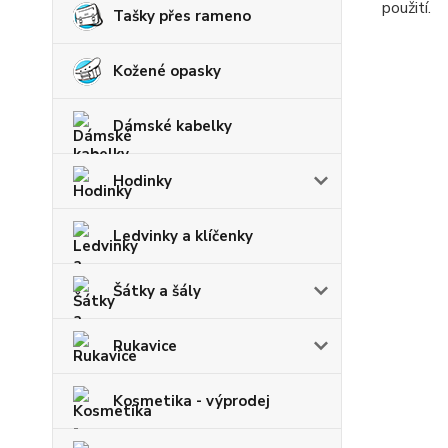
použití.
Tašky přes rameno
Kožené opasky
Dámské kabelky
Hodinky
Ledvinky a klíčenky
Šátky a šály
Rukavice
Kosmetika - výprodej