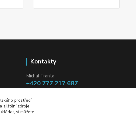
Kontakty
Michal Tranta
+420 777 217 687
(Po-Pá, 8-18 hod.)
lského prostředí,
info@dobryzbozi.cz
zjištění zdroje
ukládat, si můžete