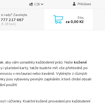
Přihlášení
CZK
 si rady? Zavolejte.
0
ks
 777 217 687
za
0,00 Kč
, 8-18 hod.)
tak, aby vám usnadnily každodenní práci. Naše
kožené
ky i platební karty, takže budete mít vše přehledně po
provozu v restauraci nebo kavárně. Vybírejte z různých
nky jsou vybaveny pevným zapínáním, které chrání obsah
ní použití.
st i účtenky. Kvalitní kožené provedení pro každodenní