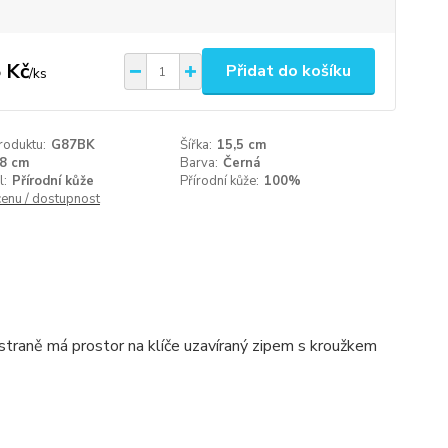
 Kč
Přidat do košíku
/
ks
roduktu:
G87BK
Šířka:
15,5 cm
8 cm
Barva:
Černá
l:
Přírodní kůže
Přírodní kůže:
100%
cenu / dostupnost
straně má prostor na klíče uzavíraný zipem s kroužkem