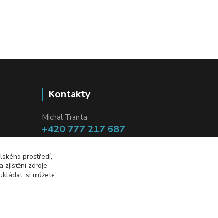
Kontakty
Michal Tranta
+420 777 217 687
(Po-Pá, 8-18 hod.)
lského prostředí,
info@dobryzbozi.cz
zjištění zdroje
ukládat, si můžete