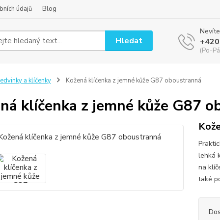
bních údajů
Blog
Nevíte
Hledat
+420
(Po-Pá
edvinky a klíčenky
Kožená klíčenka z jemné kůže G87 oboustranná
ná klíčenka z jemné kůže G87 o
Kože
Prakti
lehká 
na klí
také p
Dos