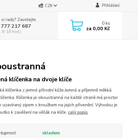
Přihlášení
CZK
 si rady? Zavolejte.
0
ks
 777 217 687
za
0,00 Kč
, 8-18 hod.)
boustranná
ná klíčenka na dvoje klíče
cká klíčenka z jemné přírodní kůže.Jemná a příjemně měkká
klíčenka. Klíčenka je oboustranná na každé straně má prostor
če uzavíraný zipem s kroužkem na jejich přivenění. Výhodou je
outko k zavěšení na věšák na klíče.
celý popis
tupnost
skladem