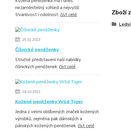
Kožená peněženka má i dnes
nezaměnitelný vzhled a nejvyšší
Zboží 
trvanlivost i odolnost.
číst celé
Ledvi
25.01.2023
Číšnické peněženky
Stručné představení naší nabídky
číšnických peněženek.
číst celé
18.10.2022
Kožené peněženky Wild Tiger
Jedna z velmi oblíbených značek kožených
výrobků, zejména pak dámských a
pánských kožených peněženek.
číst celé