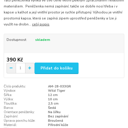
Tato peněženka vyniká ve své ceně velmi pěkným zpracováním i kvalitním
materiálem. Peněženka nemá zapínání, takže se dobře nosí třeba i v
kapse u kalhot a její vnitřní prostor je rychle přístupný. Výhodou je vnitřní
prostorná kapsa, která se zapíná zipem uprostřed peněženky a lze ji
využít na drobn...
celý popis
Dostupnost
skladem
390 Kč
Přidat do košíku
Číslo produktu:
AM-28-033GR
Výrobce:
Wild Tiger
Šířka:
12 cm
Výška:
10 cm
Tloušťka:
2,5 cm
Barva:
Šedá
Orientace peněženky:
Na šířku
Zapínání:
Bez zapínání
Úprava povrchu kůže:
Broušená
Materiál:
Přírodní kůže