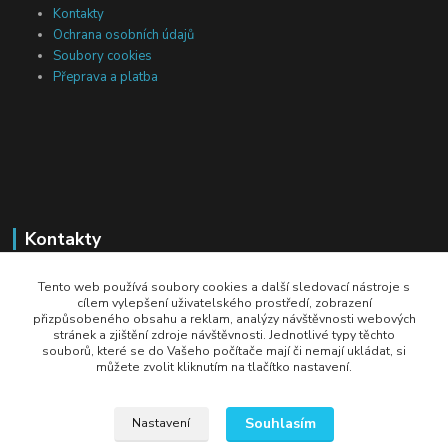
Kontakty
Ochrana osobních údajů
Soubory cookies
Přeprava a platba
Kontakty
Michal Tranta
Tento web používá soubory cookies a další sledovací nástroje s
+420 777 217 687
cílem vylepšení uživatelského prostředí, zobrazení
přizpůsobeného obsahu a reklam, analýzy návštěvnosti webových
(Po-Pá, 8-18 hod.)
stránek a zjištění zdroje návštěvnosti. Jednotlivé typy těchto
souborů, které se do Vašeho počítače mají či nemají ukládat, si
info@dobryzbozi.cz
můžete zvolit kliknutím na tlačítko nastavení.
Souhlasím
Nastavení