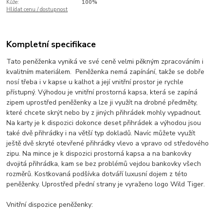
Kůže:
100%
Hlídat cenu / dostupnost
Kompletní specifikace
Tato peněženka vyniká ve své ceně velmi pěkným zpracováním i
kvalitním materiálem. Peněženka nemá zapínání, takže se dobře
nosí třeba i v kapse u kalhot a její vnitřní prostor je rychle
přístupný. Výhodou je vnitřní prostorná kapsa, která se zapíná
zipem uprostřed peněženky a lze ji využít na drobné předměty,
které chcete skrýt nebo by z jiných přihrádek mohly vypadnout.
Na karty je k dispozici dokonce deset přihrádek a výhodou jsou
také dvě přihrádky i na větší typ dokladů. Navíc můžete využít
ještě dvě skryté otevřené přihrádky vlevo a vpravo od středového
zipu. Na mince je k dispozici prostorná kapsa a na bankovky
dvojitá přihrádka, kam se bez problémů vejdou bankovky všech
rozměrů. Kostkovaná podšívka dotváří luxusní dojem z této
peněženky. Uprostřed přední strany je vyraženo logo Wild Tiger.
Vnitřní dispozice peněženky: