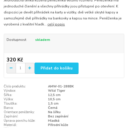
Jednoduchá tenká kožená peněženka většího rozměru. Peněženka má
jednoduché členění a všechny přihrádky jsou přístupné po otevření. K
dispozici je devět přihrádek na karty a vizitky, dvě velké skryté kapsy a
samozřejmě dvě přihrádky na bankovky a kapsu na mince. Peněženka je
vyrobená z kvalitní hladk...
celý popis
Dostupnost
skladem
320 Kč
Přidat do košíku
Číslo produktu:
AMW-01-288BK
Výrobce:
Wild Tiger
Šířka:
12,5 cm
Výška:
10,5 cm
Tloušťka:
1,5 cm
Barva:
Černá
Orientace peněženky:
Na šířku
Zapínání:
Bez zapínání
Úprava povrchu kůže:
Hladká
Materiál:
Přírodní kůže