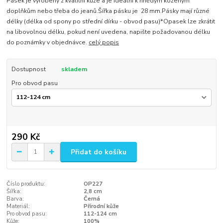
Pásek je vyrobený z kvalitní kůže a je ideální k hnědým koženým
doplňkům nebo třeba do jeanů.Šířka pásku je 28 mm.Pásky mají různé
délky (délka od spony po střední dírku - obvod pasu)*Opasek lze zkrátit
na libovolnou délku, pokud není uvedena, napište požadovanou délku
do poznámky v objednávce.
celý popis
Dostupnost
skladem
Pro obvod pasu
290 Kč
Přidat do košíku
Číslo produktu:
OP227
Šířka:
2,8 cm
Barva:
Černá
Materiál:
Přírodní kůže
Pro obvod pasu:
112-124 cm
Kůže:
100%