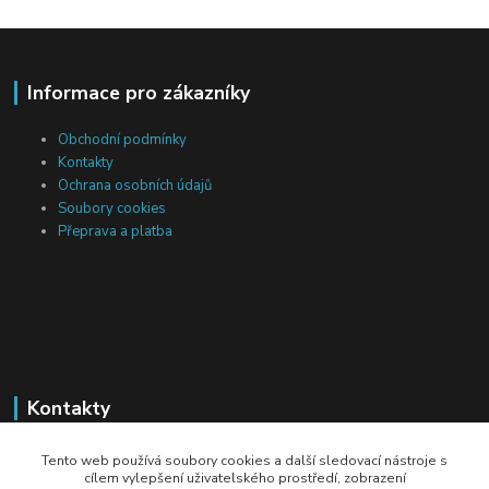
Informace pro zákazníky
Obchodní podmínky
Kontakty
Ochrana osobních údajů
Soubory cookies
Přeprava a platba
Kontakty
Michal Tranta
Tento web používá soubory cookies a další sledovací nástroje s
+420 777 217 687
cílem vylepšení uživatelského prostředí, zobrazení