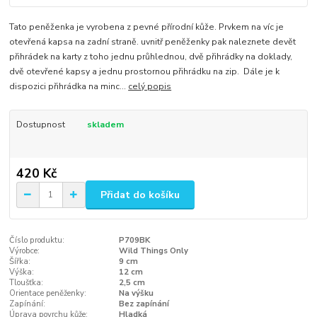
Tato peněženka je vyrobena z pevné přírodní kůže. Prvkem na víc je
otevřená kapsa na zadní straně. uvnitř peněženky pak naleznete devět
přihrádek na karty z toho jednu průhlednou, dvě přihrádky na doklady,
dvě otevřené kapsy a jednu prostornou přihrádku na zip. Dále je k
dispozici přihrádka na minc...
celý popis
Dostupnost
skladem
420 Kč
Přidat do košíku
Číslo produktu:
P709BK
Výrobce:
Wild Things Only
Šířka:
9 cm
Výška:
12 cm
Tloušťka:
2,5 cm
Orientace peněženky:
Na výšku
Zapínání:
Bez zapínání
Úprava povrchu kůže:
Hladká