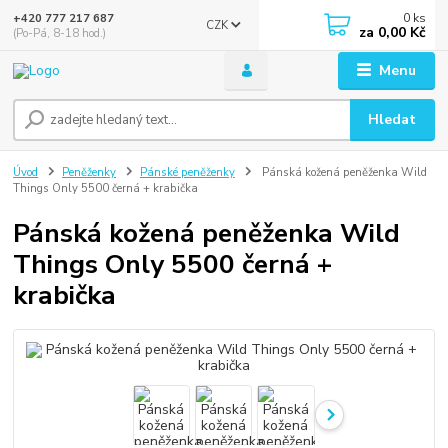
0
ks
+420 777 217 687
CZK
za
0,00 Kč
(Po-Pá, 8-18 hod.)
Menu
Hledat
Úvod
Peněženky
Pánské peněženky
Pánská kožená peněženka Wild
Things Only 5500 černá + krabička
Pánská kožená peněženka Wild
Things Only 5500 černá +
krabička