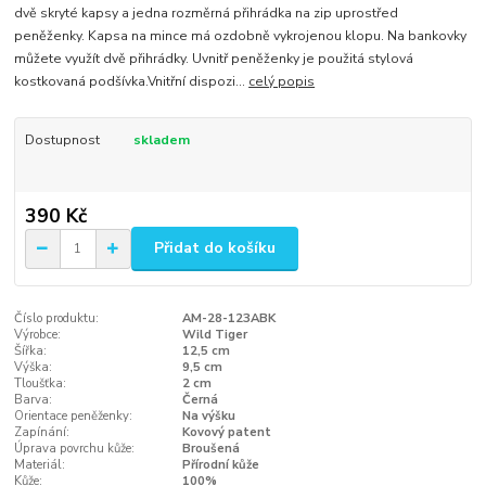
dvě skryté kapsy a jedna rozměrná přihrádka na zip uprostřed
peněženky. Kapsa na mince má ozdobně vykrojenou klopu. Na bankovky
můžete využít dvě přihrádky. Uvnitř peněženky je použitá stylová
kostkovaná podšívka.Vnitřní dispozi...
celý popis
Dostupnost
skladem
390 Kč
Přidat do košíku
Číslo produktu:
AM-28-123ABK
Výrobce:
Wild Tiger
Šířka:
12,5 cm
Výška:
9,5 cm
Tloušťka:
2 cm
Barva:
Černá
Orientace peněženky:
Na výšku
Zapínání:
Kovový patent
Úprava povrchu kůže:
Broušená
Materiál:
Přírodní kůže
Kůže:
100%