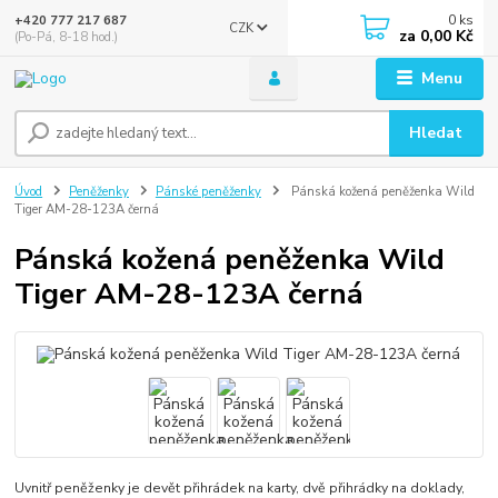
0
ks
+420 777 217 687
CZK
za
0,00 Kč
(Po-Pá, 8-18 hod.)
Menu
Hledat
Úvod
Peněženky
Pánské peněženky
Pánská kožená peněženka Wild
Tiger AM-28-123A černá
Pánská kožená peněženka Wild
Tiger AM-28-123A černá
Uvnitř peněženky je devět přihrádek na karty, dvě přihrádky na doklady,