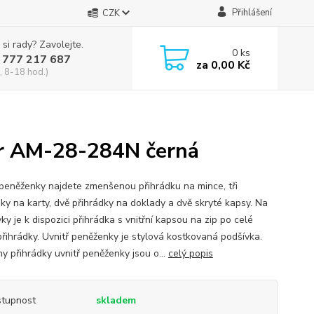
Přihlášení
CZK
 si rady? Zavolejte.
0
ks
 777 217 687
za
0,00 Kč
, 8-18 hod.)
er AM-28-284N černá
 peněženky najdete zmenšenou přihrádku na mince, tři
dky na karty, dvě přihrádky na doklady a dvě skryté kapsy. Na
y je k dispozici přihrádka s vnitřní kapsou na zip po celé
přihrádky. Uvnitř peněženky je stylová kostkovaná podšívka.
y přihrádky uvnitř peněženky jsou o...
celý popis
tupnost
skladem