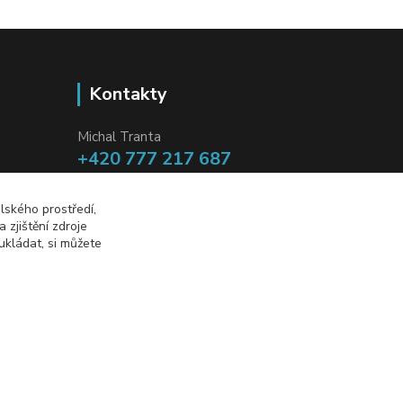
Kontakty
Michal Tranta
+420 777 217 687
(Po-Pá, 8-18 hod.)
lského prostředí,
info@dobryzbozi.cz
zjištění zdroje
ukládat, si můžete
Vytvořeno na
Eshop-rychle.cz