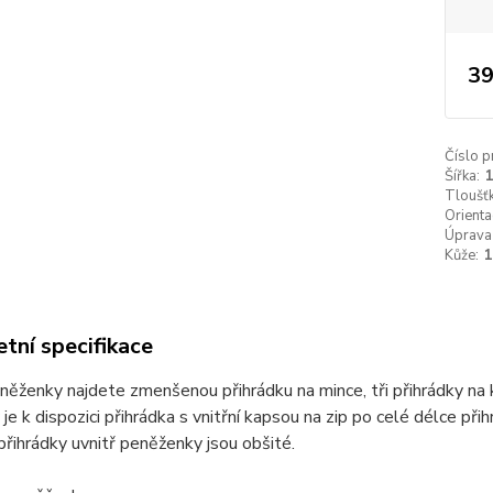
39
Číslo p
Šířka:
1
Tloušťk
Orienta
Úprava
Kůže:
tní specifikace
něženky najdete zmenšenou přihrádku na mince, tři přihrádky na 
je k dispozici přihrádka s vnitřní kapsou na zip po celé délce př
řihrádky uvnitř peněženky jsou obšité.