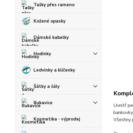
Tašky přes rameno
Kožené opasky
Dámské kabelky
Hodinky
Ledvinky a klíčenky
Šátky a šály
Komple
Rukavice
Uvnitř pe
bankovky 
Kosmetika - výprodej
Všechny p