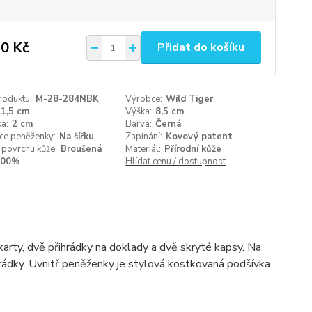
0 Kč
Přidat do košíku
roduktu:
M-28-284NBK
Výrobce:
Wild Tiger
1,5 cm
Výška:
8,5 cm
a:
2 cm
Barva:
Černá
ce peněženky:
Na šířku
Zapínání:
Kovový patent
 povrchu kůže:
Broušená
Materiál:
Přírodní kůže
100%
Hlídat cenu / dostupnost
karty, dvě přihrádky na doklady a dvě skryté kapsy. Na
ihrádky. Uvnitř peněženky je stylová kostkovaná podšívka.