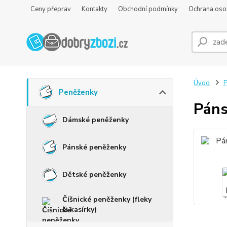
Ceny přeprav
Kontakty
Obchodní podmínky
Ochrana oso
Úvod
P
Peněženky
Páns
Dámské peněženky
Pánské peněženky
Dětské peněženky
Číšnické peněženky (fleky
či kasírky)