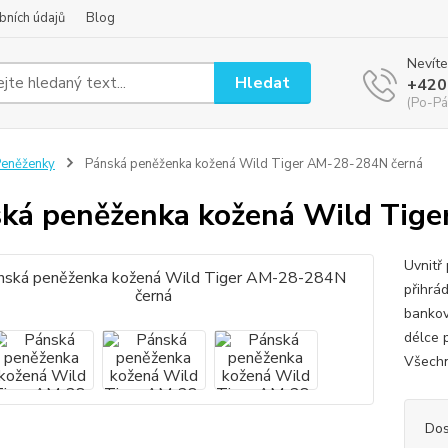
bních údajů
Blog
Nevíte
Hledat
+420
(Po-Pá
eněženky
Pánská peněženka kožená Wild Tiger AM-28-284N černá
ká peněženka kožená Wild Tig
Uvnitř
přihrá
bankovk
délce 
Všechn
Dos