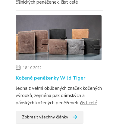
číšnických peněženek.
číst celé
18.10.2022
Kožené peněženky Wild Tiger
Jedna z velmi oblíbených značek kožených
výrobků, zejména pak dámských a
pánských kožených peněženek.
číst celé
Zobrazit všechny články