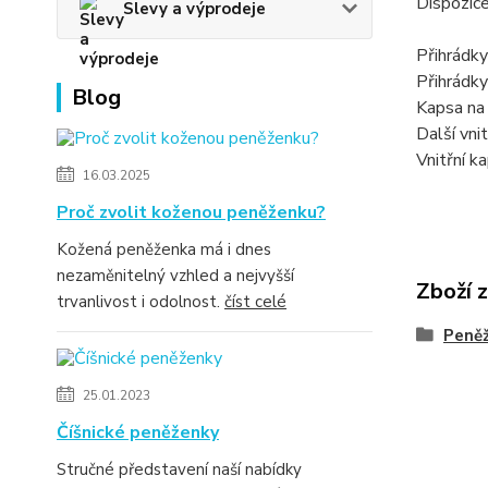
Dispozic
Slevy a výprodeje
Přihrádky
Přihrádk
Blog
Kapsa na
Další vni
Vnitřní k
16.03.2025
Proč zvolit koženou peněženku?
Kožená peněženka má i dnes
nezaměnitelný vzhled a nejvyšší
Zboží 
trvanlivost i odolnost.
číst celé
Peně
25.01.2023
Číšnické peněženky
Stručné představení naší nabídky