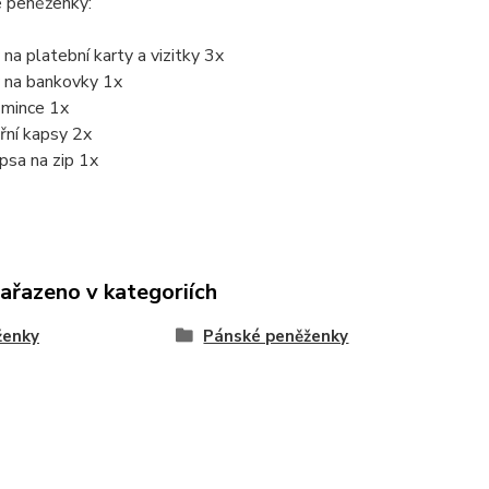
e peněženky:
 na platební karty a vizitky 3x
y na bankovky 1x
 mince 1x
třní kapsy 2x
apsa na zip 1x
zařazeno v kategoriích
ženky
Pánské peněženky