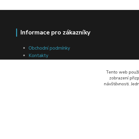
Informace pro zákazníky
Obchodní podmínky
Kontakty
Ochrana osobních údajů
Soubory cookies
Tento web použív
Přeprava a platba
zobrazení přiz
návštěvnosti. Jed