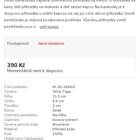
Uvnitř peněženky najdete zmenšenou přihrádku na mince, tři přihrádky na
karty, dvě přihrádky na doklady a dvě skryté kapsy. Na bankovky je k
dispozici přihrádka s vnitřní kapsou na zip po celé délce přihrádky. Uvnitř
peněženky je stylová kostkovaná podšívka. Všechny přihrádky uvnitř
peněženky jsou o...
celý popis
Dostupnost
Není skladem
390 Kč
Momentálně není k dispozici
Číslo produktu:
M-28-284NG
Výrobce:
Wild Tiger
Šířka:
11,5 cm
Výška:
8,5 cm
Tloušťka:
2 cm
Barva:
Šedá
Orientace peněženky:
Na šířku
Zapínání:
Kovový patent
Úprava povrchu kůže:
Broušená
Materiál:
Přírodní kůže
Kůže:
100%
Hlídat cenu / dostupnost