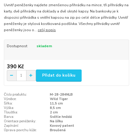
Uvnitř peněženky najdete zmenšenou přihrádku na mince, tři přihrádky na
karty, dvě přihrádky na doklady a dvě skryté kapsy. Na bankovky je k
dispozici přihrádka s vnitřní kapsou na zip po celé délce přihrádky. Uvnitř
peněženky je stylová kostkovaná podšívka. Všechny přihrádky uvnitř
peněženky jsou o...
celý popis
Dostupnost
skladem
390 Kč
Přidat do košíku
Číslo produktu:
M-28-284NLB
Výrobce:
Wild Tiger
Šířka:
11,5 cm
Výška:
8,5 cm
Tloušťka:
2 cm
Barva:
Světle hnědá
Orientace peněženky:
Na šířku
Zapínání:
Kovový patent
Úprava povrchu kůže:
Broušená