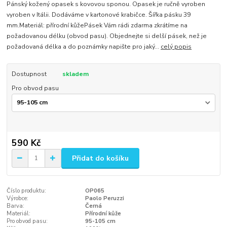
Pánský kožený opasek s kovovou sponou. Opasek je ručně vyroben
vyroben v Itálii. Dodáváme v kartonové krabičce. Šířka pásku 39
mm.Materiál: přírodní kůžePásek Vám rádi zdarma zkrátíme na
požadovanou délku (obvod pasu). Objednejte si delší pásek, než je
požadovaná délka a do poznámky napište pro jaký...
celý popis
Dostupnost
skladem
Pro obvod pasu
590 Kč
Přidat do košíku
Číslo produktu:
OP065
Výrobce:
Paolo Peruzzi
Barva:
Černá
Materiál:
Přírodní kůže
Pro obvod pasu:
95-105 cm