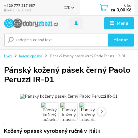
0
ks
+420 777 217 687
CZK
za
0,00 Kč
(Po-Pá, 8-18 hod.)
Menu
Hledat
Úvod
Kožené opasky
Pánský kožený pásek černý Paolo Peruzzi IR-01
Pánský kožený pásek černý Paolo
Peruzzi IR-01
Kožený opasek vyrobený ručně v Itálii