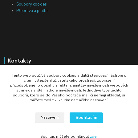
Soubory cookies
Přeprava a platba
Kontakty
Michal Tranta
Tento web používá soubory cookies a další sledovací nástroje s
+420 777 217 687
cílem vylepšení uživatelského prostředí, zobrazení
přizpůsobeného obsahu a reklam, analýzy návštěvnosti webových
(Po-Pá, 8-18 hod.)
stránek a zjištění zdroje návštěvnosti. Jednotlivé typy těchto
souborů, které se do Vašeho počítače mají či nemají ukládat, si
info@dobryzbozi.cz
můžete zvolit kliknutím na tlačítko nastavení.
Souhlasím
Nastavení
Souhlas můžete odmítnout
zde
.