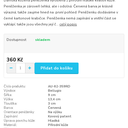
Dámská kožená peněženka vyrobená z přírodní hladké kvalitní kůže.
Peněženka je zároveň lehká, ale i odolná. Červená barva je krásně
výrazná, takže zaujme hned na první pohled. Peněženku dodáváme v
černé kartonové krabičce. Peněženka nemá zapínání a vnitřní část se
vyklápí, takže jsou všechny její č...
celý popis
Dostupnost
skladem
360 Kč
Přidat do košíku
Číslo produktu:
AU-62-359RD
Výrobce:
Bellugio
Šířka:
9 cm
Výška:
13,4 cm
Tloušťka:
3 cm
Barva:
Červená
Orientace peněženky:
Na výšku
Zapínání:
Kovový patent
Úprava povrchu kůže:
Hladká
Materiál:
Přírodní kůže