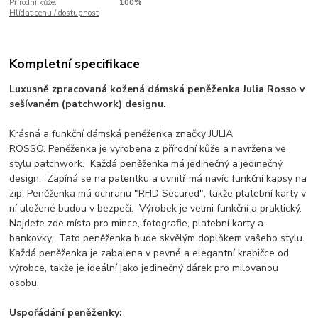
Přírodní kůže:
100%
Hlídat cenu / dostupnost
Kompletní specifikace
Luxusně zpracovaná kožená dámská peněženka Julia Rosso v
sešívaném (patchwork) designu.
Krásná a funkční dámská peněženka značky JULIA
ROSSO.
Peněženka je vyrobena z přírodní kůže a navržena ve
stylu patchwork.
Každá peněženka má jedinečný a jedinečný
design.
Zapíná se na patentku a uvnitř má navíc funkční kapsy na
zip.
Peněženka má ochranu "RFID Secured", takže platební karty v
ní uložené budou v bezpečí.
Výrobek je velmi funkční a praktický.
Najdete zde místa pro mince, fotografie, platební karty a
bankovky.
Tato peněženka bude skvělým doplňkem vašeho stylu.
Každá peněženka je zabalena v pevné a elegantní krabičce od
výrobce, takže je ideální jako jedinečný dárek pro milovanou
osobu.
Uspořádání peněženky: