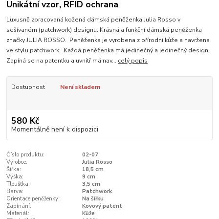
Unikátní vzor, RFID ochrana
Luxusně zpracovaná kožená dámská peněženka Julia Rosso v
sešívaném (patchwork) designu. Krásná a funkční dámská peněženka
značky JULIA ROSSO. Peněženka je vyrobena z přírodní kůže a navržena
ve stylu patchwork. Každá peněženka má jedinečný a jedinečný design.
Zapíná se na patentku a uvnitř má nav...
celý popis
Dostupnost
Není skladem
580 Kč
Momentálně není k dispozici
Číslo produktu:
02-07
Výrobce:
Julia Rosso
Šířka:
18,5 cm
Výška:
9 cm
Tloušťka:
3,5 cm
Barva:
Patchwork
Orientace peněženky:
Na šířku
Zapínání:
Kovový patent
Materiál:
Kůže