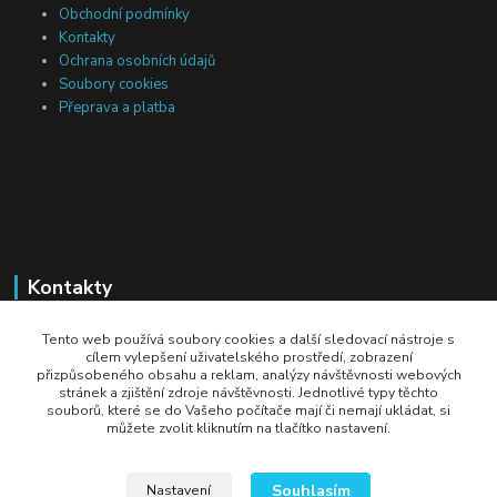
Obchodní podmínky
Kontakty
Ochrana osobních údajů
Soubory cookies
Přeprava a platba
Kontakty
Michal Tranta
Tento web používá soubory cookies a další sledovací nástroje s
+420 777 217 687
cílem vylepšení uživatelského prostředí, zobrazení
přizpůsobeného obsahu a reklam, analýzy návštěvnosti webových
(Po-Pá, 8-18 hod.)
stránek a zjištění zdroje návštěvnosti. Jednotlivé typy těchto
souborů, které se do Vašeho počítače mají či nemají ukládat, si
info@dobryzbozi.cz
můžete zvolit kliknutím na tlačítko nastavení.
Souhlasím
Nastavení