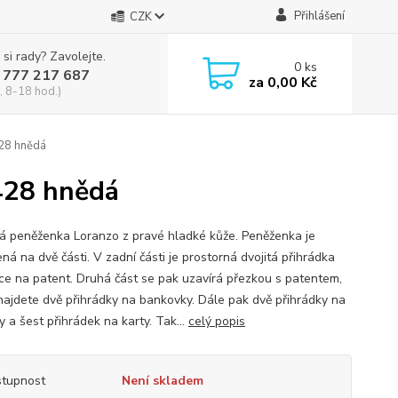
Přihlášení
CZK
 si rady? Zavolejte.
0
ks
 777 217 687
za
0,00 Kč
, 8-18 hod.)
28 hnědá
428 hnědá
 peněženka Loranzo z pravé hladké kůže. Peněženka je
ná na dvě části. V zadní části je prostorná dvojitá přihrádka
ce na patent. Druhá část se pak uzavírá přezkou s patentem,
 najdete dvě přihrádky na bankovky. Dále pak dvě přihrádky na
 a šest přihrádek na karty. Tak...
celý popis
tupnost
Není skladem