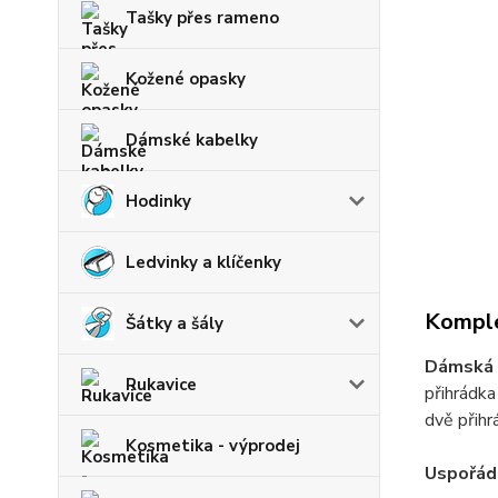
Tašky přes rameno
Kožené opasky
Dámské kabelky
Hodinky
Ledvinky a klíčenky
Komple
Šátky a šály
Dámská 
Rukavice
přihrádka
dvě přihr
Kosmetika - výprodej
Uspořád