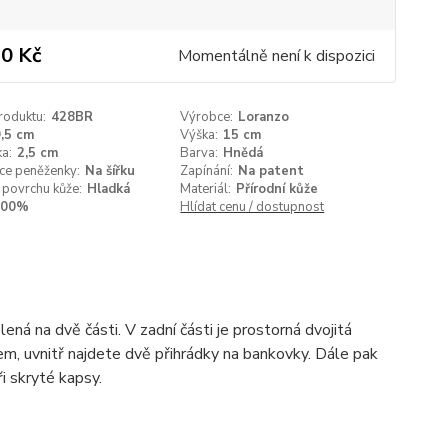
0 Kč
Momentálně není k dispozici
roduktu:
428BR
Výrobce:
Loranzo
,5 cm
Výška:
15 cm
a:
2,5 cm
Barva:
Hnědá
ce peněženky:
Na šířku
Zapínání:
Na patent
 povrchu kůže:
Hladká
Materiál:
Přírodní kůže
100%
Hlídat cenu / dostupnost
ná na dvě části. V zadní části je prostorná dvojitá
em, uvnitř najdete dvě přihrádky na bankovky. Dále pak
ři skryté kapsy.