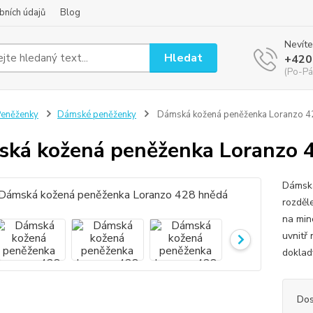
bních údajů
Blog
Nevíte
Hledat
+420
(Po-Pá
eněženky
Dámské peněženky
Dámská kožená peněženka Loranzo 4
ká kožená peněženka Loranzo 
Dámská
rozděle
na min
uvnitř
doklady
Dos