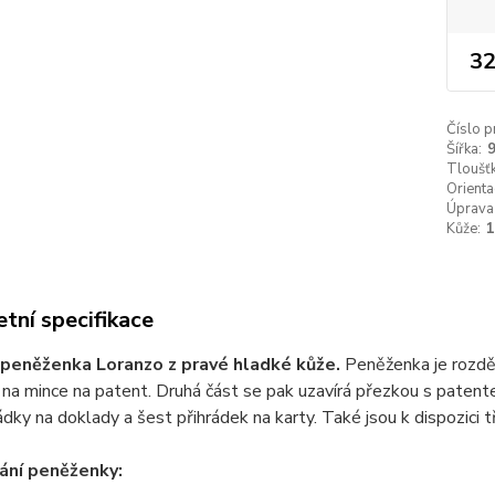
32
Číslo p
Šířka:
9
Tloušťk
Orienta
Úprava
Kůže:
tní specifikace
peněženka Loranzo z pravé hladké kůže.
Peněženka je rozděle
 na mince na patent. Druhá část se pak uzavírá přezkou s patent
ádky na doklady a šest přihrádek na karty. Také jsou k dispozici t
ání peněženky: