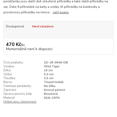
peněženky jsou další dvě otevřené přihrádky a také další přihrádku na
zip. Dále 6 přihrádek na karty a vizitky, tři přihrádky na bankovky a
prostornou přihrádku na mince...
celý popis
Dostupnost
Není skladem
470 Kč
/
ks
Momentálně není k dispozici
Číslo produktu:
ZD-28-064N-DB
Výrobce:
Wild Tiger
Šířka:
18 cm
Výška:
9,3 cm
Tloušťka:
3,5 cm
Barva:
Tmavě hnědá
Orientace peněženky:
Na šířku
Zapínání:
Kovový patent
Úprava povrchu kůže:
Broušená
Materiál:
Kůže 100%
Hlídat cenu / dostupnost