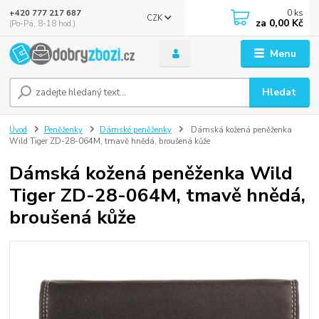
0
ks
+420 777 217 687
CZK
za
0,00 Kč
(Po-Pá, 8-18 hod.)
Menu
Hledat
Úvod
Peněženky
Dámské peněženky
Dámská kožená peněženka
Wild Tiger ZD-28-064M, tmavě hnědá, broušená kůže
Dámská kožená peněženka Wild
Tiger ZD-28-064M, tmavě hnědá,
broušená kůže