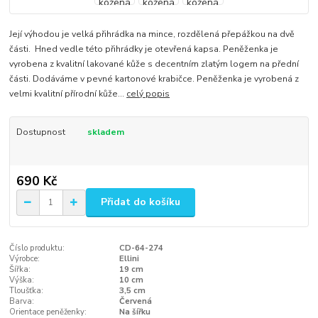
Její výhodou je velká přihrádka na mince, rozdělená přepážkou na dvě
části. Hned vedle této přihrádky je otevřená kapsa. Peněženka je
vyrobena z kvalitní lakované kůže s decentním zlatým logem na přední
části. Dodáváme v pevné kartonové krabičce. Peněženka je vyrobená z
velmi kvalitní přírodní kůže...
celý popis
Dostupnost
skladem
690 Kč
Přidat do košíku
Číslo produktu:
CD-64-274
Výrobce:
Ellini
Šířka:
19 cm
Výška:
10 cm
Tloušťka:
3,5 cm
Barva:
Červená
Orientace peněženky:
Na šířku