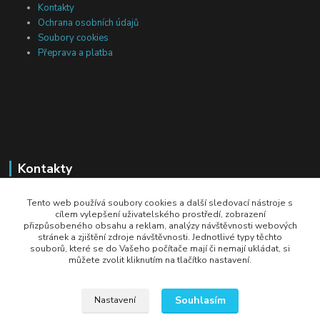
Kontakty
Ochrana osobních údajů
Soubory cookies
Přeprava a platba
Kontakty
Michal Tranta
Tento web používá soubory cookies a další sledovací nástroje s
+420 777 217 687
cílem vylepšení uživatelského prostředí, zobrazení
přizpůsobeného obsahu a reklam, analýzy návštěvnosti webových
(Po-Pá, 8-18 hod.)
stránek a zjištění zdroje návštěvnosti. Jednotlivé typy těchto
souborů, které se do Vašeho počítače mají či nemají ukládat, si
info@dobryzbozi.cz
můžete zvolit kliknutím na tlačítko nastavení.
Souhlasím
Nastavení