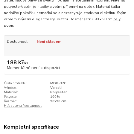
Šátek fialové barvy se světlým okrajem a elegantním vzorem. Materiál
polyester/satén, je hladký a velmi příjemný na dotek. Materiál šátku
nedráždí pokožku, nemačká se a nezachycuje statickou elektřinu. Svým
vzorem zvýrazní elegantní styl outfitu. Rozměr šátku: 90 x 90 cm
celý
popis
Dostupnost
Není skladem
188 Kč
/
ks
Momentálně není k dispozici
Číslo produktu:
MDB-37C
Výrobce:
Versoli
Materiál:
Polyester
Polyester:
100%
Rozměr:
90x90 cm
Hlídat cenu / dostupnost
Kompletní specifikace