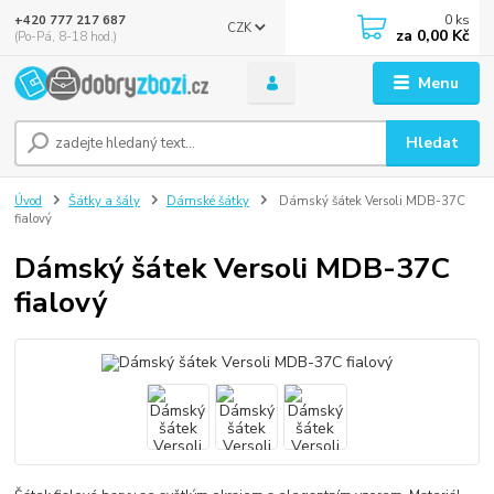
0
ks
+420 777 217 687
CZK
za
0,00 Kč
(Po-Pá, 8-18 hod.)
Menu
Hledat
Úvod
Šátky a šály
Dámské šátky
Dámský šátek Versoli MDB-37C
fialový
Dámský šátek Versoli MDB-37C
fialový