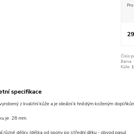
Pro
29
Číslo p
Barva:
Kůže:
tní specifikace
vyrobený z kvalitní kůže a je ideální k hnědým koženým doplňků
sku je 28 mm.
í různé délky (délka od spony po střední dírku - obvod pasu)