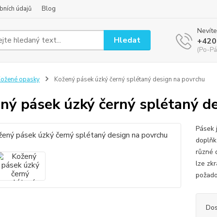
bních údajů
Blog
Nevíte
Hledat
+420
(Po-Pá
ožené opasky
Kožený pásek úzký černý splétaný design na povrchu
ný pásek úzký černý splétaný d
Pásek 
doplňk
různé 
lze zk
požado
Dos