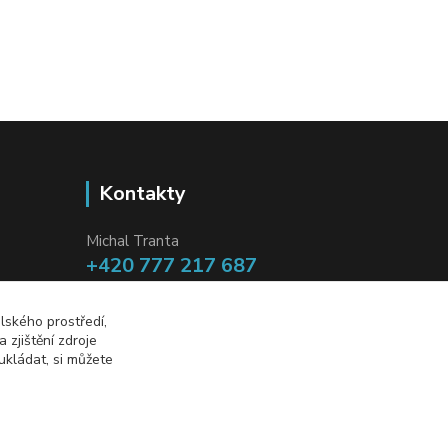
Kontakty
Michal Tranta
+420 777 217 687
(Po-Pá, 8-18 hod.)
lského prostředí,
info@dobryzbozi.cz
zjištění zdroje
ukládat, si můžete