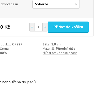
 obvod pasu
0 Kč
Přidat do košíku
roduktu:
OP227
Šířka:
2,8 cm
Černá
Materiál:
Přírodní kůže
100%
Hlídat cenu / dostupnost
m nebo třeba do jeanů.