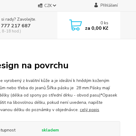
Přihlášení
CZK
 si rady? Zavolejte.
0
ks
 777 217 687
za
0,00 Kč
, 8-18 hod.)
esign na povrchu
je vyrobený z kvalitní kůže a je ideální k hnědým koženým
ům nebo třeba do jeanů.Šířka pásku je 28 mm.Pásky mají
délky (délka od spony po střední dírku - obvod pasu)*Opasek
rátit na libovolnou délku, pokud není uvedena, napište
vanou délku do poznámky v objednávce.
celý popis
tupnost
skladem