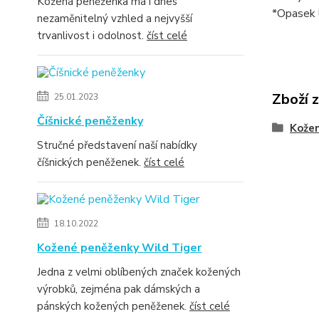
Kožená peněženka má i dnes
*Opasek l
nezaměnitelný vzhled a nejvyšší
trvanlivost i odolnost.
číst celé
Zboží 
25.01.2023
Číšnické peněženky
Kože
Stručné představení naší nabídky
číšnických peněženek.
číst celé
18.10.2022
Kožené peněženky Wild Tiger
Jedna z velmi oblíbených značek kožených
výrobků, zejména pak dámských a
pánských kožených peněženek.
číst celé