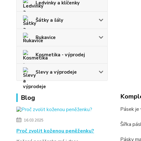
Ledvinky a klíčenky
Šátky a šály
Rukavice
Kosmetika - výprodej
Slevy a výprodeje
Komple
Blog
Pásek je 
16.03.2025
Šířka pá
Proč zvolit koženou peněženku?
Pásky maj