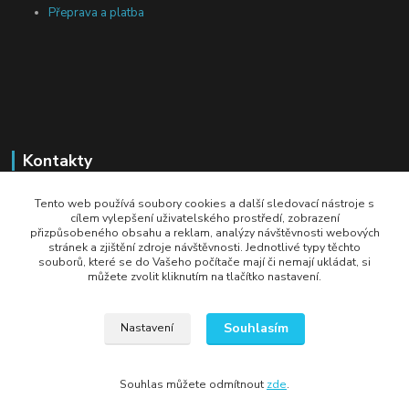
Přeprava a platba
Kontakty
Michal Tranta
Tento web používá soubory cookies a další sledovací nástroje s
+420 777 217 687
cílem vylepšení uživatelského prostředí, zobrazení
přizpůsobeného obsahu a reklam, analýzy návštěvnosti webových
(Po-Pá, 8-18 hod.)
stránek a zjištění zdroje návštěvnosti. Jednotlivé typy těchto
souborů, které se do Vašeho počítače mají či nemají ukládat, si
info@dobryzbozi.cz
můžete zvolit kliknutím na tlačítko nastavení.
Souhlasím
Nastavení
Souhlas můžete odmítnout
zde
.
Vytvořeno na
Eshop-rychle.cz