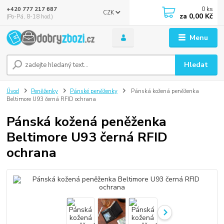
0
ks
+420 777 217 687
CZK
za
0,00 Kč
(Po-Pá, 8-18 hod.)
Menu
Hledat
Úvod
Peněženky
Pánské peněženky
Pánská kožená peněženka
Beltimore U93 černá RFID ochrana
Pánská kožená peněženka
Beltimore U93 černá RFID
ochrana