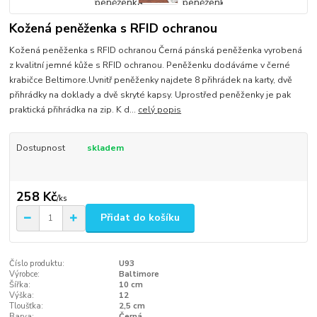
Kožená peněženka s RFID ochranou
Kožená peněženka s RFID ochranou Černá pánská peněženka vyrobená
z kvalitní jemné kůže s RFID ochranou. Peněženku dodáváme v černé
krabičce Beltimore.Uvnitř peněženky najdete 8 přihrádek na karty, dvě
přihrádky na doklady a dvě skryté kapsy. Uprostřed peněženky je pak
praktická přihrádka na zip. K d...
celý popis
Dostupnost
skladem
258 Kč
/
ks
Přidat do košíku
Číslo produktu:
U93
Výrobce:
Baltimore
Šířka:
10 cm
Výška:
12
Tloušťka:
2,5 cm
Barva:
Černá