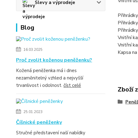
Vnitřní u
Slevy a výprodeje
Přihrádky
Přihrádky
Blog
Přihrádk
Vnitřní k
Vnitřní k
16.03.2025
Kapsa na
Proč zvolit koženou peněženku?
Kožená peněženka má i dnes
nezaměnitelný vzhled a nejvyšší
trvanlivost i odolnost.
číst celé
Zboží 
Peně
25.01.2023
Číšnické peněženky
Stručné představení naší nabídky