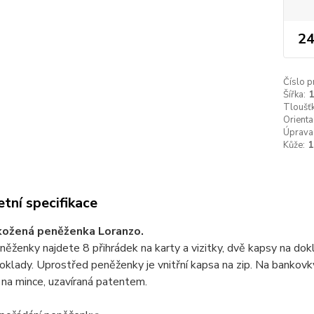
24
Číslo p
Šířka:
Tloušťk
Orienta
Úprava
Kůže:
tní specifikace
kožená peněženka Loranzo.
něženky najdete 8 přihrádek na karty a vizitky, dvě kapsy na dok
oklady. Uprostřed peněženky je vnitřní kapsa na zip. Na bankovky 
 na mince, uzavíraná patentem.