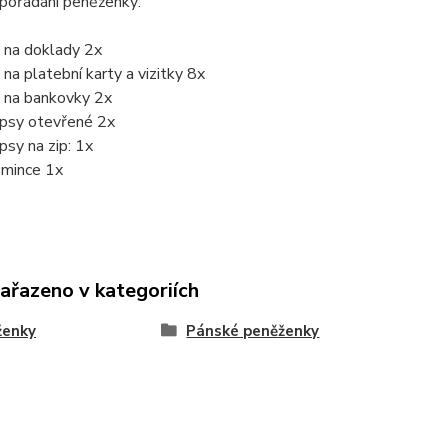
spořádání peněženky:
 na doklady 2x
 na platební karty a vizitky 8x
y na bankovky 2x
apsy otevřené 2x
apsy na zip: 1x
 mince 1x
zařazeno v kategoriích
ženky
Pánské peněženky