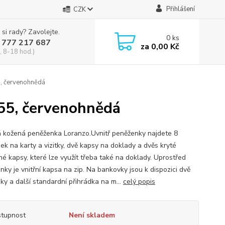
Přihlášení
CZK
 si rady? Zavolejte.
0
ks
 777 217 687
za
0,00 Kč
, 8-18 hod.)
, červenohnědá
55, červenohnědá
 kožená peněženka Loranzo.Uvnitř peněženky najdete 8
ek na karty a vizitky, dvě kapsy na doklady a dvěs kryté
né kapsy, které lze využít třeba také na doklady. Uprostřed
nky je vnitřní kapsa na zip. Na bankovky jsou k dispozici dvě
ky a další standardní přihrádka na m...
celý popis
tupnost
Není skladem