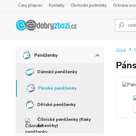
Ceny přeprav
Kontakty
Obchodní podmínky
Ochrana oso
Úvod
P
Peněženky
Páns
Dámské peněženky
Pánské peněženky
Dětské peněženky
Číšnické peněženky (fleky
či kasírky)