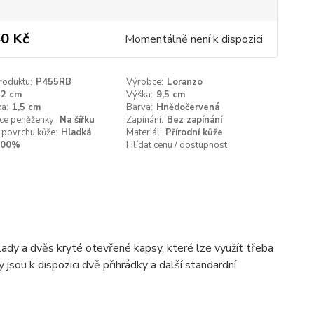
0 Kč
Momentálně není k dispozici
roduktu:
P455RB
Výrobce:
Loranzo
12 cm
Výška:
9,5 cm
a:
1,5 cm
Barva:
Hnědočervená
ce peněženky:
Na šířku
Zapínání:
Bez zapínání
 povrchu kůže:
Hladká
Materiál:
Přírodní kůže
100%
Hlídat cenu / dostupnost
lady a dvěs kryté otevřené kapsy, které lze využít třeba
jsou k dispozici dvě přihrádky a další standardní