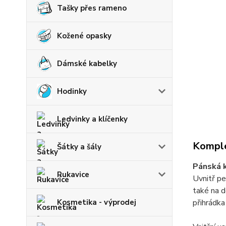
Tašky přes rameno
Kožené opasky
Dámské kabelky
Hodinky
Ledvinky a klíčenky
Komple
Šátky a šály
Pánská 
Rukavice
Uvnitř pe
také na d
Kosmetika - výprodej
přihrádka