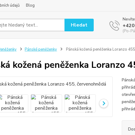
bních údajů
Blog
Nevíte
Hledat
+420
(Po-Pá
eněženky
Pánské peněženky
Pánská kožená peněženka Loranzo 455
ká kožená peněženka Loranzo 4
Pánská
přihrád
otevře
peněže
přihrád
Dos