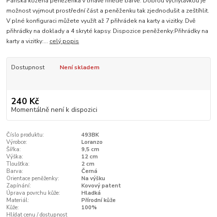
Pánská kožená peněženka v tmavě hnědé barvě. Dobrou vychytávkou je
možnost vyjmout prostřední část a peněženku tak zjednodušit a zeštíhlit.
V plné konfiguraci můžete využít až 7 přihrádek na karty a vizitky. Dvě
přihrádky na doklady a 4 skryté kapsy. Dispozice peněženky:Přihrádky na
karty a vizitky:...
celý popis
Dostupnost
Není skladem
240 Kč
Momentálně není k dispozici
Číslo produktu:
493BK
Výrobce:
Loranzo
Šířka:
9,5 cm
Výška:
12 cm
Tloušťka:
2 cm
Barva:
Černá
Orientace peněženky:
Na výšku
Zapínání:
Kovový patent
Úprava povrchu kůže:
Hladká
Materiál:
Přírodní kůže
Kůže:
100%
Hlídat cenu / dostupnost