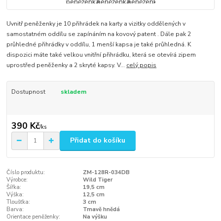
Uvnitř peněženky je 10 přihrádek na karty a vizitky oddělených v
samostatném oddílu se zapínáním na kovový patent . Dále pak 2
průhledné přihrádky v oddílu, 1 menší kapsa je také průhledná. K
dispozici máte také velkou vnitřní přihrádku, která se otevírá zipem
uprostřed peněženky a 2 skryté kapsy. V...
celý popis
Dostupnost
skladem
390 Kč
/
ks
Přidat do košíku
Číslo produktu:
ZM-128R-034DB
Výrobce:
Wild Tiger
Šířka:
19,5 cm
Výška:
12,5 cm
Tloušťka:
3 cm
Barva:
Tmavě hnědá
Orientace peněženky:
Na výšku