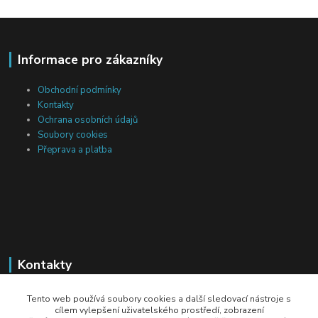
Informace pro zákazníky
Obchodní podmínky
Kontakty
Ochrana osobních údajů
Soubory cookies
Přeprava a platba
Kontakty
Michal Tranta
Tento web používá soubory cookies a další sledovací nástroje s
+420 777 217 687
cílem vylepšení uživatelského prostředí, zobrazení