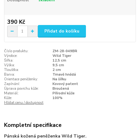
Dostupnost
skladem
390 Kč
Přidat do košíku
Číslo produktu:
ZM-28-049BR
Výrobce:
Wild Tiger
Šířka:
12,5 cm
Výška:
9,5 cm
Tloušťka:
2 cm
Barva:
Tmavě hnědá
Orientace peněženky:
Na šířku
Zapínání:
Kovový patent
Úprava povrchu kůže:
Broušená
Materiál:
Přírodní kůže
Kůže:
100%
Hlídat cenu / dostupnost
Kompletní specifikace
Pánská kožená peněženka Wild Tiger.