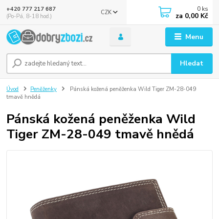
0
ks
+420 777 217 687
CZK
za
0,00 Kč
(Po-Pá, 8-18 hod.)
Menu
Hledat
Úvod
Peněženky
Pánská kožená peněženka Wild Tiger ZM-28-049
tmavě hnědá
Pánská kožená peněženka Wild
Tiger ZM-28-049 tmavě hnědá