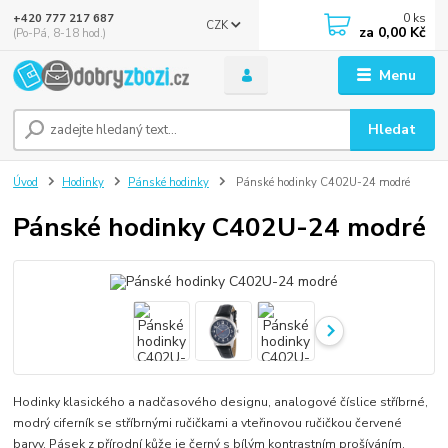
0
ks
+420 777 217 687
CZK
za
0,00 Kč
(Po-Pá, 8-18 hod.)
Menu
Hledat
Úvod
Hodinky
Pánské hodinky
Pánské hodinky C402U-24 modré
Pánské hodinky C402U-24 modré
Hodinky klasického a nadčasového designu, analogové číslice stříbrné,
modrý ciferník se stříbrnými ručičkami a vteřinovou ručičkou červené
barvy. Pásek z přírodní kůže je černý s bílým kontrastním prošíváním.