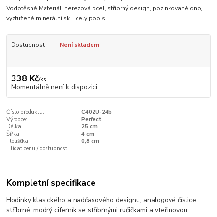
Vodotěsné Materiál: nerezová ocel, stříbrný design, pozinkované dno,
vyztužené minerální sk...
celý popis
Dostupnost
Není skladem
338 Kč
/
ks
Momentálně není k dispozici
Číslo produktu:
C402U-24b
Výrobce:
Perfect
Délka:
25 cm
Šířka:
4 cm
Tloušťka:
0,8 cm
Hlídat cenu / dostupnost
Kompletní specifikace
Hodinky klasického a nadčasového designu, analogové číslice
stříbrné, modrý ciferník se stříbrnými ručičkami a vteřinovou