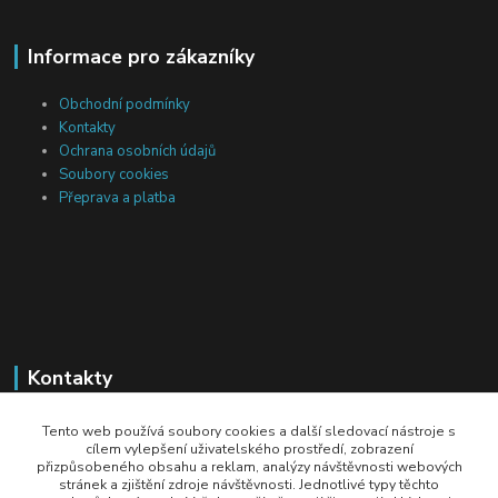
Informace pro zákazníky
Obchodní podmínky
Kontakty
Ochrana osobních údajů
Soubory cookies
Přeprava a platba
Kontakty
Michal Tranta
Tento web používá soubory cookies a další sledovací nástroje s
+420 777 217 687
cílem vylepšení uživatelského prostředí, zobrazení
přizpůsobeného obsahu a reklam, analýzy návštěvnosti webových
(Po-Pá, 8-18 hod.)
stránek a zjištění zdroje návštěvnosti. Jednotlivé typy těchto