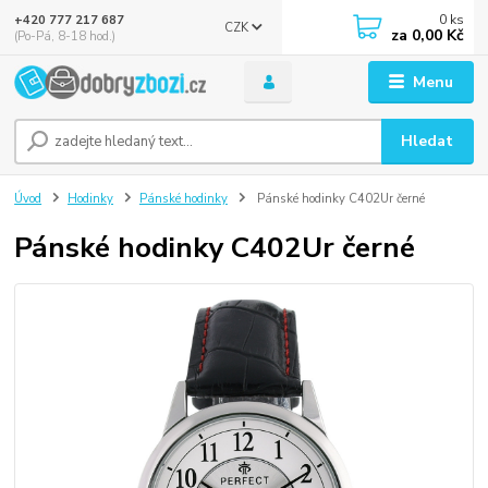
0
ks
+420 777 217 687
CZK
za
0,00 Kč
(Po-Pá, 8-18 hod.)
Menu
Hledat
Úvod
Hodinky
Pánské hodinky
Pánské hodinky C402Ur černé
Pánské hodinky C402Ur černé