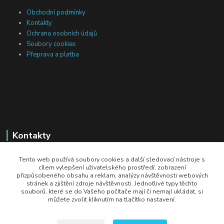
Obchodní podmínky
Kontakty
Ochrana osobních údajů
Soubory cookies
Přeprava a platba
Kontakty
Michal Tranta
Tento web používá soubory cookies a další sledovací nástroje s
+420 777 217 687
cílem vylepšení uživatelského prostředí, zobrazení
přizpůsobeného obsahu a reklam, analýzy návštěvnosti webových
(Po-Pá, 8-18 hod.)
stránek a zjištění zdroje návštěvnosti. Jednotlivé typy těchto
souborů, které se do Vašeho počítače mají či nemají ukládat, si
info@dobryzbozi.cz
můžete zvolit kliknutím na tlačítko nastavení.