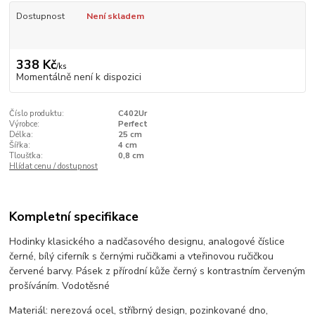
Dostupnost
Není skladem
338 Kč
/
ks
Momentálně není k dispozici
Číslo produktu:
C402Ur
Výrobce:
Perfect
Délka:
25 cm
Šířka:
4 cm
Tloušťka:
0,8 cm
Hlídat cenu / dostupnost
Kompletní specifikace
Hodinky klasického a nadčasového designu, analogové číslice
černé, bílý ciferník s černými ručičkami a vteřinovou ručičkou
červené barvy. Pásek z přírodní kůže černý s kontrastním červeným
prošíváním. Vodotěsné
Materiál: nerezová ocel, stříbrný design, pozinkované dno,