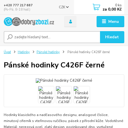
0
ks
+420 777 217 687
CZK
za
0,00 Kč
(Po-Pá, 8-18 hod.)
Menu
Hledat
Úvod
Hodinky
Pánské hodinky
Pánské hodinky C426F černé
Pánské hodinky C426F černé
Hodinky klasického a nadčasového designu, analogové číslice,
minutový ciferník s vteřinovou ručičkou, pásek z přírodní kůže. Vodotěsné
Materiál: nerezová ocel, zlatý design, pozinkované dno, vyztužené