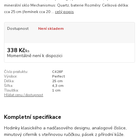
minerální sklo Mechanismus: Quartz, baterie Rozměry: Celková délka:
cca 25 cm (řemínek cca 20 ...
celý popis
Dostupnost
Není skladem
338 Kč
/
ks
Momentálně není k dispozici
Číslo produktu:
C426F
Výrobce:
Perfect
Délka:
25 cm
Šířka:
4,3 cm
Tloušťka:
1 cm
Hlídat cenu / dostupnost
Kompletní specifikace
Hodinky klasického a nadčasového designu, analogové číslice,
minutový ciferník s vteřinovou ručičkou, pásek z přírodní kůže.