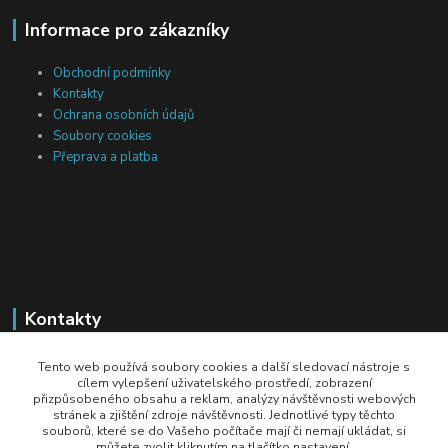
Informace pro zákazníky
Obchodní podmínky
Kontakty
Ochrana osobních údajů
Soubory cookies
Přeprava a platba
Kontakty
Michal Tranta
Tento web používá soubory cookies a další sledovací nástroje s
+420 777 217 687
cílem vylepšení uživatelského prostředí, zobrazení
přizpůsobeného obsahu a reklam, analýzy návštěvnosti webových
(Po-Pá, 8-18 hod.)
stránek a zjištění zdroje návštěvnosti. Jednotlivé typy těchto
souborů, které se do Vašeho počítače mají či nemají ukládat, si
info@dobryzbozi.cz
můžete zvolit kliknutím na tlačítko nastavení.