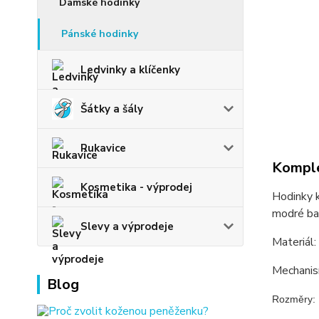
Dámské hodinky
Pánské hodinky
Ledvinky a klíčenky
Šátky a šály
Rukavice
Komple
Kosmetika - výprodej
Hodinky k
modré bar
Slevy a výprodeje
Materiál:
Mechanis
Blog
Rozměry:
