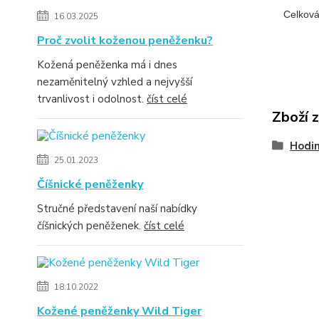
    Celkov
16.03.2025
Proč zvolit koženou peněženku?
Kožená peněženka má i dnes
nezaměnitelný vzhled a nejvyšší
trvanlivost i odolnost.
číst celé
Zboží 
Hodi
25.01.2023
Číšnické peněženky
Stručné představení naší nabídky
číšnických peněženek.
číst celé
18.10.2022
Kožené peněženky Wild Tiger