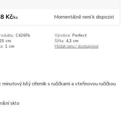
8 Kč
Momentálně není k dispozici
/
ks
roduktu:
C426Fb
Výrobce:
Perfect
25 cm
Šířka:
4,3 cm
a:
1 cm
Hlídat cenu / dostupnost
inutový bílý ciferník s ručičkami a vteřinovou ručičkou
rální sklo