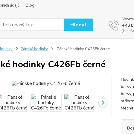
bních údajů
Blog
Nevíte
Hledat
+420
(Po-Pá
odinky
Pánské hodinky
Pánské hodinky C426Fb černé
ké hodinky C426Fb černé
Hodink
barvy, 
barvy,
stříbr
Mechan
Dos