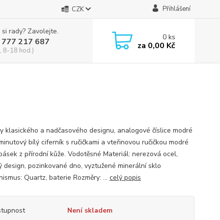
Přihlášení
CZK
 si rady? Zavolejte.
0
ks
 777 217 687
za
0,00 Kč
, 8-18 hod.)
y klasického a nadčasového designu, analogové číslice modré
minutový bílý ciferník s ručičkami a vteřinovou ručičkou modré
 pásek z přírodní kůže. Vodotěsné Materiál: nerezová ocel,
ný design, pozinkované dno, vyztužené minerální sklo
ismus: Quartz, baterie Rozměry: ...
celý popis
tupnost
Není skladem