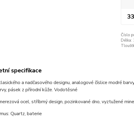
33
Číslo p
Délka:
Tloušťk
tní specifikace
lasického a nadčasového designu, analogové číslice modré barvy, m
vy, pásek z přírodní kůže. Vodotěsné
 nerezová ocel, stříbrný design, pozinkované dno, vyztužené mine
mus: Quartz, baterie