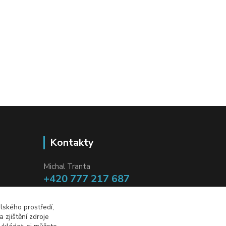
Kontakty
Michal Tranta
+420 777 217 687
(Po-Pá, 8-18 hod.)
lského prostředí,
info@dobryzbozi.cz
zjištění zdroje