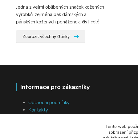
Jedna z velmi oblíbených značek kožených
výrobků, zejména pak dámských a
pánských kožených peněženek.
číst celé
Zobrazit všechny články
Informace pro zákazníky
Obchodní podmínky
Kontakty
Ochrana osobních údajů
Soubory cookies
Tento web použív
Přeprava a platba
zobrazení přiz