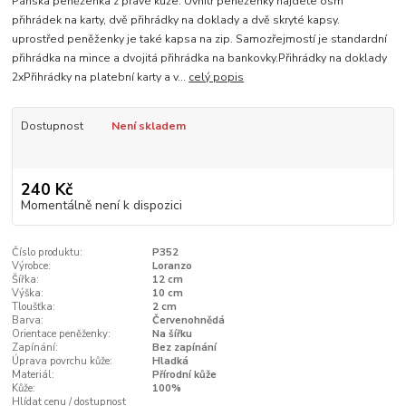
Pánská peněženka z pravé kůže. Uvnitř peněženky najdete osm
přihrádek na karty, dvě přihrádky na doklady a dvě skryté kapsy.
uprostřed peněženky je také kapsa na zip. Samozřejmostí je standardní
přihrádka na mince a dvojitá přihrádka na bankovky.Přihrádky na doklady
2xPřihrádky na platební karty a v...
celý popis
Dostupnost
Není skladem
240 Kč
Momentálně není k dispozici
Číslo produktu:
P352
Výrobce:
Loranzo
Šířka:
12 cm
Výška:
10 cm
Tloušťka:
2 cm
Barva:
Červenohnědá
Orientace peněženky:
Na šířku
Zapínání:
Bez zapínání
Úprava povrchu kůže:
Hladká
Materiál:
Přírodní kůže
Kůže:
100%
Hlídat cenu / dostupnost