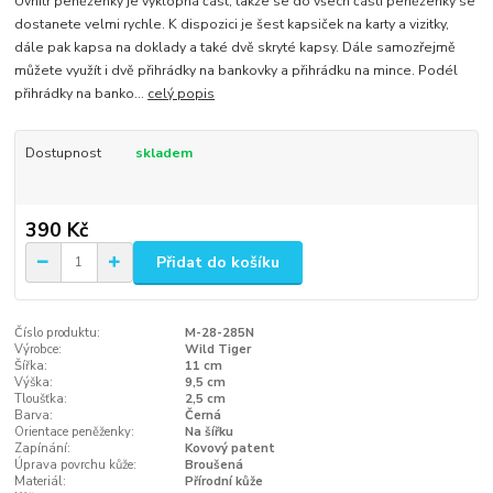
Uvnitř peněženky je výklopná část, takže se do všech částí peněženky se
dostanete velmi rychle. K dispozici je šest kapsiček na karty a vizitky,
dále pak kapsa na doklady a také dvě skryté kapsy. Dále samozřejmě
můžete využít i dvě přihrádky na bankovky a přihrádku na mince. Podél
přihrádky na banko...
celý popis
Dostupnost
skladem
390 Kč
Přidat do košíku
Číslo produktu:
M-28-285N
Výrobce:
Wild Tiger
Šířka:
11 cm
Výška:
9,5 cm
Tloušťka:
2,5 cm
Barva:
Černá
Orientace peněženky:
Na šířku
Zapínání:
Kovový patent
Úprava povrchu kůže:
Broušená
Materiál:
Přírodní kůže