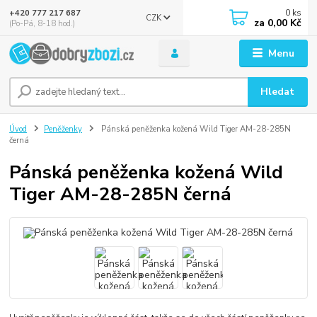
0
ks
+420 777 217 687
CZK
za
0,00 Kč
(Po-Pá, 8-18 hod.)
Menu
Hledat
Úvod
Peněženky
Pánská peněženka kožená Wild Tiger AM-28-285N
černá
Pánská peněženka kožená Wild
Tiger AM-28-285N černá