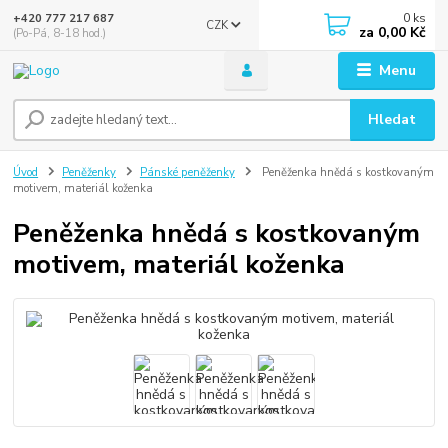
0
ks
+420 777 217 687
CZK
za
0,00 Kč
(Po-Pá, 8-18 hod.)
Menu
Hledat
Úvod
Peněženky
Pánské peněženky
Peněženka hnědá s kostkovaným
motivem, materiál koženka
Peněženka hnědá s kostkovaným
motivem, materiál koženka