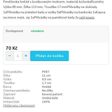
Peněženka hnědá s kostkovaným motivem, materiál koženkaRozměry:
Výška 85 mm, Šířka 110 mm, Tloušťka 17 mmPřihrádky na doklady
1xPřihrádky na platební karty a vizitky 5xPřihrádky na bankovky 1xKapsa
na mince malá, zip 1xPřihrádky na pamětové karty 2x
celý popis
Dostupnost
skladem
70 Kč
Přidat do košíku
Číslo produktu:
P097
Šířka:
11 cm
Výška:
8,5 cm
Tloušťka:
1,7 cm
Barva:
Hnědá
Orientace peněženky:
Na šířku
Zapínání:
Kovový patent
Materiál:
Umělá kůže
Imitace kůže:
100%
Hlídat cenu / dostupnost