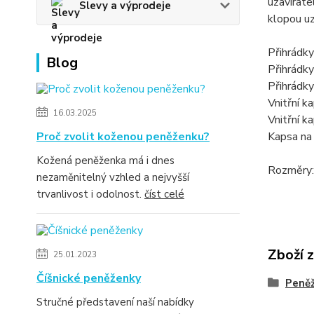
uzavírate
Slevy a výprodeje
klopou u
Přihrádky
Blog
Přihrádky
Přihrádk
Vnitřní k
16.03.2025
Vnitřní k
Proč zvolit koženou peněženku?
Kapsa na
Kožená peněženka má i dnes
Rozměry:
nezaměnitelný vzhled a nejvyšší
trvanlivost i odolnost.
číst celé
Zboží 
25.01.2023
Číšnické peněženky
Peně
Stručné představení naší nabídky