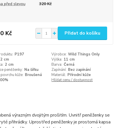
a před slevou
320 Kč
0 Kč
Přidat do košíku
roduktu:
P197
Výrobce:
Wild Things Only
12 cm
Výška:
11 cm
a:
2 cm
Barva:
Černá
ce peněženky:
Na šířku
Zapínání:
Bez zapínání
 povrchu kůže:
Broušená
Materiál:
Přírodní kůže
100%
Hlídat cenu / dostupnost
dobená výrazným dvojitým prošitím. Uvnitř peněženky se
kryté přihrádky. Uprostřed peněženky je prostorná kapsa