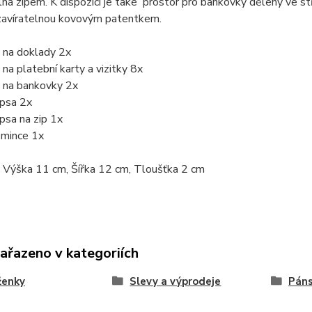
lná zipem. K dispozici je také prostor pro bankovky dělený ve s
zavíratelnou kovovým patentkem.
 na doklady 2x
 na platební karty a vizitky 8x
y na bankovky 2x
apsa 2x
apsa na zip 1x
 mince 1x
 Výška 11 cm, Šířka 12 cm, Tloušťka 2 cm
zařazeno v kategoriích
ženky
Slevy a výprodeje
Páns