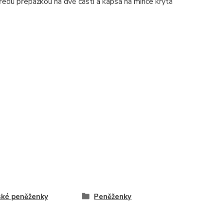
tředu přepážkou na dvě části a kapsa na mince krytá
ké peněženky
Peněženky