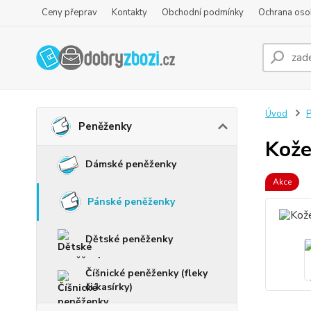
Ceny přeprav
Kontakty
Obchodní podmínky
Ochrana oso
Úvod
P
Peněženky
Kože
Dámské peněženky
Akce
Pánské peněženky
Dětské peněženky
Číšnické peněženky (fleky
či kasírky)