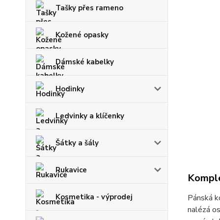
Tašky přes rameno
Kožené opasky
Dámské kabelky
Hodinky
Ledvinky a klíčenky
Šátky a šály
Rukavice
Komple
Kosmetika - výprodej
Pánská ko
nalézá os