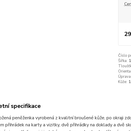
Cen
29
Číslo p
Šířka:
Tloušťk
Orienta
Úprava
Kůže:
tní specifikace
žená peněženka vyrobená z kvalitní broušené kůže, po okraji z
m přihrádek na karty a vizitky, dvě přihrádky na doklady a dvě s