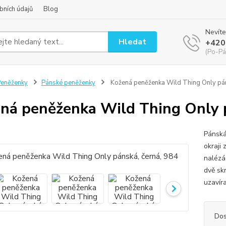
bních údajů
Blog
Nevíte
Hledat
+420
(Po-Pá
eněženky
Pánské peněženky
Kožená peněženka Wild Thing Only pán
ná peněženka Wild Thing Only p
Pánská
okraji
nalézá
dvě sk
uzavíra
Dos