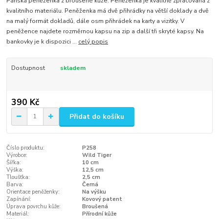
Pánská peněženka z broušené kůže. Peněženka je kvalitně zpracovaná z
kvalitního materiálu. Peněženka má dvě přihrádky na větší doklady a dvě
na malý formát dokladů, dále osm přihrádek na karty a vizitky. V
peněžence najdete rozměrnou kapsu na zip a další tři skryté kapsy. Na
bankovky je k dispozici ...
celý popis
Dostupnost
skladem
390 Kč
Přidat do košíku
Číslo produktu:
P258
Výrobce:
Wild Tiger
Šířka:
10 cm
Výška:
12,5 cm
Tloušťka:
2,5 cm
Barva:
Černá
Orientace peněženky:
Na výšku
Zapínání:
Kovový patent
Úprava povrchu kůže:
Broušená
Materiál:
Přírodní kůže