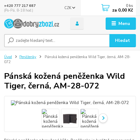
0
ks
+420 777 217 687
CZK
za
0,00 Kč
(Po-Pá, 8-18 hod.)
Menu
Hledat
Úvod
Peněženky
Pánská kožená peněženka Wild Tiger, černá, AM-28-
072
Pánská kožená peněženka Wild
Tiger, černá, AM-28-072