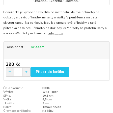
Peněženka je vyrobena z kvalitního materiálu. Má dvě přihrádky na
doklady a devět přihrádek na karty a vizitky. V peněžence najdete i
skrytou kapsu. Na bankovky jsou k dispozici dvě přihrádky a také
přihrádka na mince.Přihrádky na doklady 2xPřihrádky na platební karty a
vizitky 9xPřihrádky na bankov...
celý popis
Dostupnost
skladem
390 Kč
Přidat do košíku
Číslo produktu:
P336
Výrobce:
Wild Tiger
Šířka:
10,5 cm
Výška:
8,5 cm
Tloušťka:
2 cm
Barva:
Tmavě hnědá
Orientace peněženky:
Na šířku