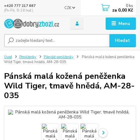
0
ks
+420 777 217 687
CZK
za
0,00 Kč
(Po-Pá, 8-18 hod.)
Menu
Hledat
Úvod
Peněženky
Pánské peněženky
Pánská malá kožená peněženka
Wild Tiger, tmavě hnědá, AM-28-035
Pánská malá kožená peněženka
Wild Tiger, tmavě hnědá, AM-28-
035