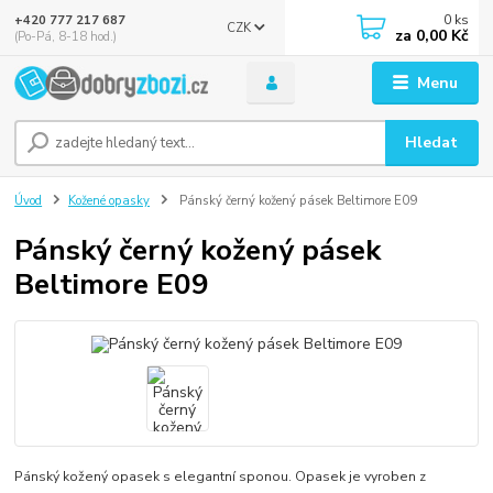
0
ks
+420 777 217 687
CZK
za
0,00 Kč
(Po-Pá, 8-18 hod.)
Menu
Hledat
Úvod
Kožené opasky
Pánský černý kožený pásek Beltimore E09
Pánský černý kožený pásek
Beltimore E09
Pánský kožený opasek s elegantní sponou. Opasek je vyroben z