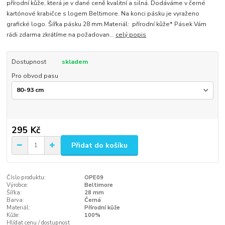
přírodní kůže, která je v dané ceně kvalitní a silná. Dodáváme v černé
kartónové krabičce s logem Beltimore. Na konci pásku je vyraženo
grafické logo. Šířka pásku 28 mm.Materiál: přírodní kůže* Pásek Vám
rádi zdarma zkrátíme na požadovan...
celý popis
Dostupnost
skladem
Pro obvod pasu
295 Kč
Přidat do košíku
Číslo produktu:
OPE09
Výrobce:
Beltimore
Šířka:
28 mm
Barva:
Černá
Materiál:
Přírodní kůže
Kůže:
100%
Hlídat cenu / dostupnost