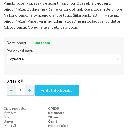
Pánský kožený opasek s elegantní sponou. Opasek je vyroben z
přírodní kůže. Dodáváme v černé kartónové krabičce s logem Beltimore.
Na konci pásku je vyraženo grafické logo. Šířka pásku 28 mm.Materiál:
přírodní kůže* Pásek Vám rádi zdarma zkrátíme na požadovanou délku
(obvod pasu). Objednejte si del...
celý popis
Dostupnost
skladem
Pro obvod pasu
210 Kč
Přidat do košíku
Číslo produktu:
OPE06
Výrobce:
Beltimore
Šířka:
28 mm
Barva:
Černá
Materiál:
Přírodní kůže