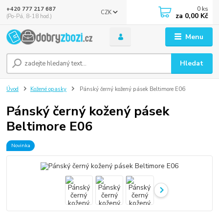
0
ks
+420 777 217 687
CZK
za
0,00 Kč
(Po-Pá, 8-18 hod.)
Menu
Hledat
Úvod
Kožené opasky
Pánský černý kožený pásek Beltimore E06
Pánský černý kožený pásek
Beltimore E06
Novinka