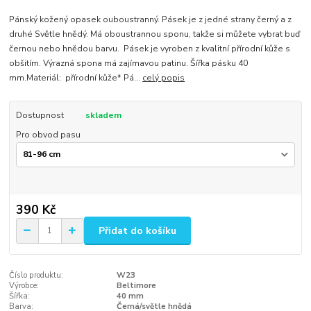
Pánský kožený opasek ouboustranný. Pásek je z jedné strany černý a z
druhé Světle hnědý. Má oboustrannou sponu, takže si můžete vybrat buď
černou nebo hnědou barvu. Pásek je vyroben z kvalitní přírodní kůže s
obšitím. Výrazná spona má zajímavou patinu. Šířka pásku 40
mm.Materiál: přírodní kůže* Pá...
celý popis
Dostupnost
skladem
Pro obvod pasu
390 Kč
Přidat do košíku
Číslo produktu:
W23
Výrobce:
Beltimore
Šířka:
40 mm
Barva:
Černá/světle hnědá