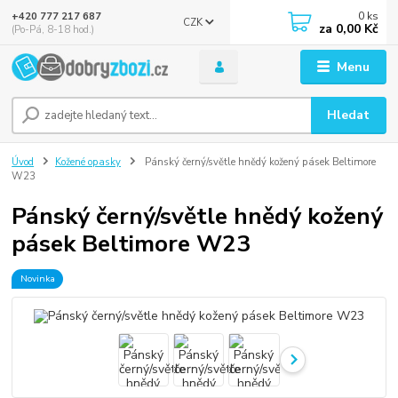
0
ks
+420 777 217 687
CZK
za
0,00 Kč
(Po-Pá, 8-18 hod.)
Menu
Hledat
Úvod
Kožené opasky
Pánský černý/světle hnědý kožený pásek Beltimore
W23
Pánský černý/světle hnědý kožený
pásek Beltimore W23
Novinka