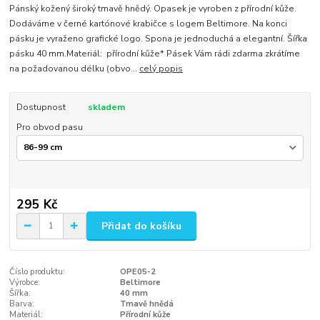
Pánský kožený široký tmavě hnědý. Opasek je vyroben z přírodní kůže.
Dodáváme v černé kartónové krabičce s logem Beltimore. Na konci
pásku je vyraženo grafické logo. Spona je jednoduchá a elegantní. Šířka
pásku 40 mm.Materiál: přírodní kůže* Pásek Vám rádi zdarma zkrátíme
na požadovanou délku (obvo...
celý popis
Dostupnost
skladem
Pro obvod pasu
295 Kč
Přidat do košíku
Číslo produktu:
OPE05-2
Výrobce:
Beltimore
Šířka:
40 mm
Barva:
Tmavě hnědá
Materiál:
Přírodní kůže