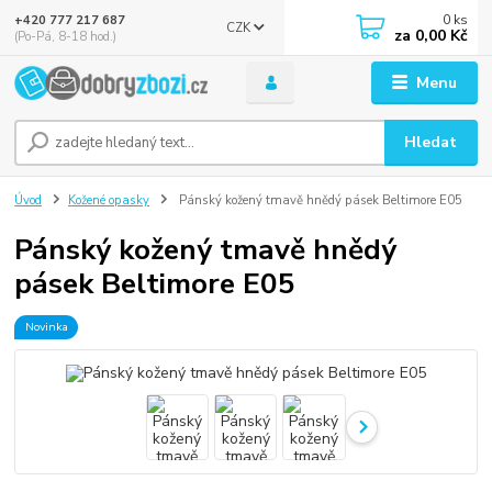
0
ks
+420 777 217 687
CZK
za
0,00 Kč
(Po-Pá, 8-18 hod.)
Menu
Hledat
Úvod
Kožené opasky
Pánský kožený tmavě hnědý pásek Beltimore E05
Pánský kožený tmavě hnědý
pásek Beltimore E05
Novinka