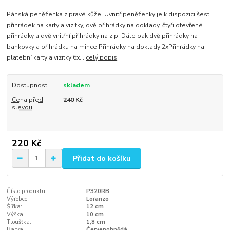
Pánská peněženka z pravé kůže. Uvnitř peněženky je k dispozici šest
přihrádek na karty a vizitky, dvě přihrádky na doklady, čtyři otevřené
přihrádky a dvě vnitřní přihrádky na zip. Dále pak dvě přihrádky na
bankovky a přihrádku na mince.Přihrádky na doklady 2xPřihrádky na
platební karty a vizitky 6x...
celý popis
Dostupnost
skladem
Cena před
240 Kč
slevou
220 Kč
Přidat do košíku
Číslo produktu:
P320RB
Výrobce:
Loranzo
Šířka:
12 cm
Výška:
10 cm
Tloušťka:
1,8 cm
Barva:
Červenohnědá