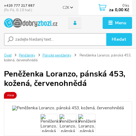
0
ks
+420 777 217 687
CZK
za
0,00 Kč
(Po-Pá, 8-18 hod.)
Menu
Hledat
Úvod
Peněženky
Pánské peněženky
Peněženka Loranzo, pánská 453,
kožená, červenohnědá
Peněženka Loranzo, pánská 453,
kožená, červenohnědá
Akce