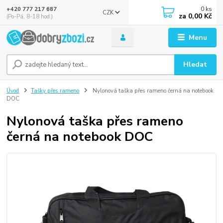
0
ks
+420 777 217 687
CZK
za
0,00 Kč
(Po-Pá, 8-18 hod.)
Menu
Hledat
Úvod
Tašky přes rameno
Nylonová taška přes rameno černá na notebook
DOC
Nylonová taška přes rameno
černá na notebook DOC